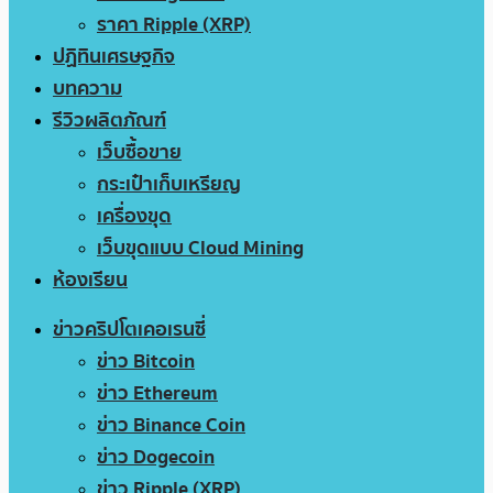
ราคา Ripple (XRP)
ปฏิทินเศรษฐกิจ
บทความ
รีวิวผลิตภัณฑ์
เว็บซื้อขาย
กระเป๋าเก็บเหรียญ
เครื่องขุด
เว็บขุดแบบ Cloud Mining
ห้องเรียน
ข่าวคริปโตเคอเรนซี่
ข่าว Bitcoin
ข่าว Ethereum
ข่าว Binance Coin
ข่าว Dogecoin
ข่าว Ripple (XRP)