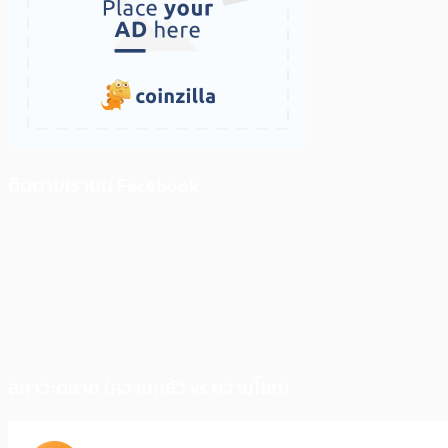
ติดตามเราบน Facebook
สภาวะตลาด (ความกลัว vs ความโลภ)