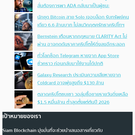
ลั่นต้องการพา ADA กลับมาเป็นผู้ชนะ
นักขุด Bitcoin สาย Solo เจอบล็อก รับทรัพย์คน
เดียว 6.6 ล้านบาท ไม่สนวิกฤตศรัทธาคริปโทฯ
Bernstein เตือนหากกฎหมาย CLARITY Act ไม่
ผ่าน อาจกดดันราคาคริปโตให้ดิ่งลงอีกระลอก
ทั่วโลกช็อก Telegram หายจาก App Store
ชั่วคราว ก่อนกลับมาใช้งานได้ปกติ
Galaxy Research ประเมินความเสียหายจาก
Coldcard อาจพุ่งสูงถึง $130 ล้าน
ตลาดคริปโตซบเซา วอลุ่มซื้อขายรายวันดิ่งเหลือ
$1.5 หมื่นล้าน ต่ำสุดตั้งแต่ต้นปี 2026
เป้าหมายของเรา
Siam Blockchain มุ่งมั่นที่จะช่วยนำเสนอสารเกี่ยวกับ