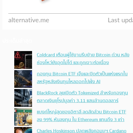
ประเด็นล่าสุด
Coldcard เตือนผู้ใช้งานรีบย้าย Bitcoin ด่วน หลัง
ช่องโหว่ยังอุดไม่ได้ และถูกเจาะต่อเนื่อง
กองทุน Bitcoin ETF เจ๊งและปิดตัวเป็นแห่งแรกใน
สหรัฐหลังเงินทุนไหลออกไปฝั่ง AI
BlackRock ลุยเปิดตัว Tokenized สำหรับกองทุน
ตลาดเงินยุโรปมูลค่า 3.11 แสนล้านดอลลาร์
แบงก์ใหญ่สุดของอิตาลี ลดสัดส่วน Bitcoin ETF
ลง 99% หันลงทุน ใน Ethereum แทนถึง 3 เท่า
Charles Hoskinson ปลุกพลังคอมมูฯ Cardano