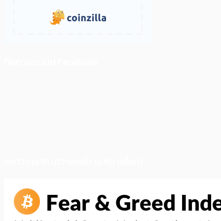
ติดตามเราบน Facebook
สภาวะตลาด (ความกลัว vs ความโลภ)