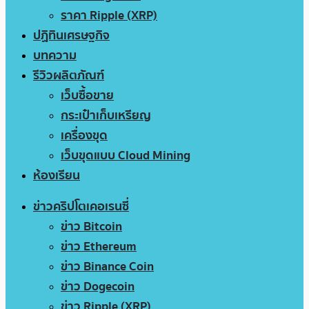
ราคา Ripple (XRP)
ปฏิทินเศรษฐกิจ
บทความ
รีวิวผลิตภัณฑ์
เว็บซื้อขาย
กระเป๋าเก็บเหรียญ
เครื่องขุด
เว็บขุดแบบ Cloud Mining
ห้องเรียน
ข่าวคริปโตเคอเรนซี่
ข่าว Bitcoin
ข่าว Ethereum
ข่าว Binance Coin
ข่าว Dogecoin
ข่าว Ripple (XRP)