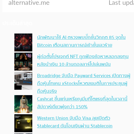
ประเด็นล่าสุด
นักพัฒนาใช้ AI ตรวจพบบั๊กขั้นวิกฤต 85 จุดใน
Bitcoin เตือนสถานการณ์เข้าขั้นเลวร้าย
ผู้ก่อตั้งโปรเจกต์ NFT ถูกฟ้องข้อหาหลอกลงทุน
หลังนำเงิน 10 ล้านดอลลาร์ไปเล่นพนัน
Broadridge จับมือ Payward Services เปิดทางผู้
ถือหุ้นโทเคน xStocksโหวตลงมติในการประชุมผู้
ถือหุ้นจริง
Cashcat ขึ้นแท่นเหรียญมีมที่โตแรงที่สุดในเวลานี้
สัปดาห์เดียวพุ่งกว่า 150%
Western Union จับมือ Visa ลุยเปิดตัว
Stablecard ดันโอนเงินผ่าน Stablecoin