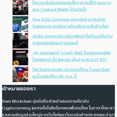
ไขความลับนักลงทุนคริปโทฯ เกาหลีใต้! รอดจาก
แฮก Coldcard Wallet ได้อย่างไร
Visa จับมือ ZeroHash ยกระดับชำระเงินด้วย
Stablecoin รองรับการโอนเงินรวดเร็วข้ามโลก
สุดจัด! เทรดเดอร์อายุน้อยฟันกำไรเกือบครึ่งล้าน
ด้วยกลยุทธ์เทรดตามเศรษฐี
‘เต๋า เศรษฐพงศ์’ งานเข้า NAS โดนแฮกเกอร์ฝัง
ไวรัสเรียกค่าไถ่ Bitcoin เป็นจำนวน 0.07 BTC
ไต้หวันยกระดับเข้ม จ่อบังคับใช้กฏ Travel Rule
คุมโอนคริปโทฯ เริ่ม ต.ค. นี้
เป้าหมายของเรา
Siam Blockchain มุ่งมั่นที่จะช่วยนำเสนอสารเกี่ยวกับ
Cryptocurrency และเทคโนโลยีบล็อกเชนเพื่อคนไทย ในภาษาไทย เรา
รวบรวมข้อมูลส่วนใหญ่จากเว็บไซต์และเว็บบอร์ดต่างประเทศและนำมา