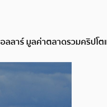
 ดอลลาร์ มูลค่าตลาดรวมคริปโ