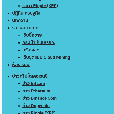
ราคา Ripple (XRP)
ปฏิทินเศรษฐกิจ
บทความ
รีวิวผลิตภัณฑ์
เว็บซื้อขาย
กระเป๋าเก็บเหรียญ
เครื่องขุด
เว็บขุดแบบ Cloud Mining
ห้องเรียน
ข่าวคริปโตเคอเรนซี่
ข่าว Bitcoin
ข่าว Ethereum
ข่าว Binance Coin
ข่าว Dogecoin
ข่าว Ripple (XRP)