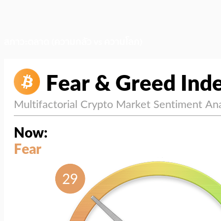
สภาวะตลาด (ความกลัว vs ความโลภ)