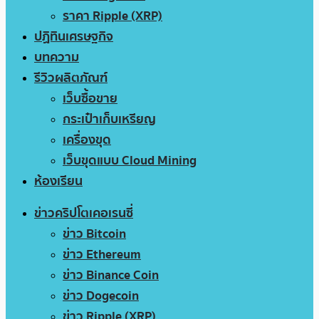
ราคา Ripple (XRP)
ปฏิทินเศรษฐกิจ
บทความ
รีวิวผลิตภัณฑ์
เว็บซื้อขาย
กระเป๋าเก็บเหรียญ
เครื่องขุด
เว็บขุดแบบ Cloud Mining
ห้องเรียน
ข่าวคริปโตเคอเรนซี่
ข่าว Bitcoin
ข่าว Ethereum
ข่าว Binance Coin
ข่าว Dogecoin
ข่าว Ripple (XRP)