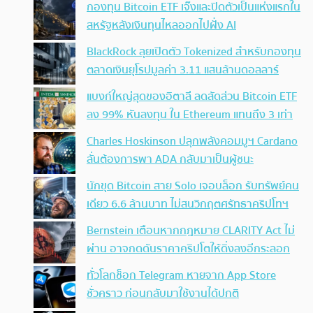
กองทุน Bitcoin ETF เจ๊งและปิดตัวเป็นแห่งแรกใน
สหรัฐหลังเงินทุนไหลออกไปฝั่ง AI
BlackRock ลุยเปิดตัว Tokenized สำหรับกองทุน
ตลาดเงินยุโรปมูลค่า 3.11 แสนล้านดอลลาร์
แบงก์ใหญ่สุดของอิตาลี ลดสัดส่วน Bitcoin ETF
ลง 99% หันลงทุน ใน Ethereum แทนถึง 3 เท่า
Charles Hoskinson ปลุกพลังคอมมูฯ Cardano
ลั่นต้องการพา ADA กลับมาเป็นผู้ชนะ
นักขุด Bitcoin สาย Solo เจอบล็อก รับทรัพย์คน
เดียว 6.6 ล้านบาท ไม่สนวิกฤตศรัทธาคริปโทฯ
Bernstein เตือนหากกฎหมาย CLARITY Act ไม่
ผ่าน อาจกดดันราคาคริปโตให้ดิ่งลงอีกระลอก
ทั่วโลกช็อก Telegram หายจาก App Store
ชั่วคราว ก่อนกลับมาใช้งานได้ปกติ