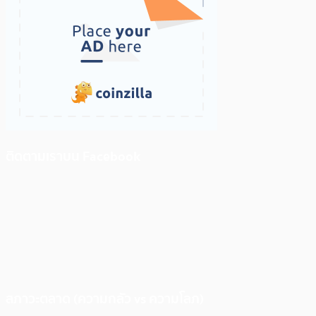
ติดตามเราบน Facebook
สภาวะตลาด (ความกลัว vs ความโลภ)