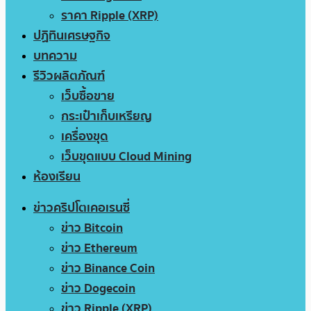
ราคา Ripple (XRP)
ปฏิทินเศรษฐกิจ
บทความ
รีวิวผลิตภัณฑ์
เว็บซื้อขาย
กระเป๋าเก็บเหรียญ
เครื่องขุด
เว็บขุดแบบ Cloud Mining
ห้องเรียน
ข่าวคริปโตเคอเรนซี่
ข่าว Bitcoin
ข่าว Ethereum
ข่าว Binance Coin
ข่าว Dogecoin
ข่าว Ripple (XRP)