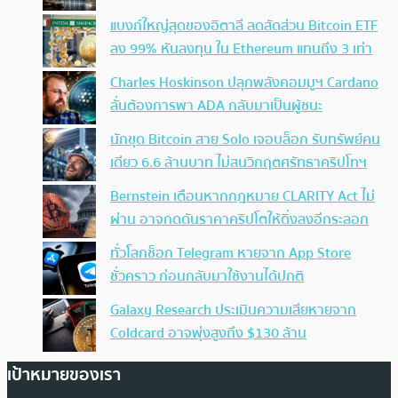
แบงก์ใหญ่สุดของอิตาลี ลดสัดส่วน Bitcoin ETF
ลง 99% หันลงทุน ใน Ethereum แทนถึง 3 เท่า
Charles Hoskinson ปลุกพลังคอมมูฯ Cardano
ลั่นต้องการพา ADA กลับมาเป็นผู้ชนะ
นักขุด Bitcoin สาย Solo เจอบล็อก รับทรัพย์คน
เดียว 6.6 ล้านบาท ไม่สนวิกฤตศรัทธาคริปโทฯ
Bernstein เตือนหากกฎหมาย CLARITY Act ไม่
ผ่าน อาจกดดันราคาคริปโตให้ดิ่งลงอีกระลอก
ทั่วโลกช็อก Telegram หายจาก App Store
ชั่วคราว ก่อนกลับมาใช้งานได้ปกติ
Galaxy Research ประเมินความเสียหายจาก
Coldcard อาจพุ่งสูงถึง $130 ล้าน
เป้าหมายของเรา