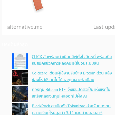
ประเด็นล่าสุด
CLICX ลั่นพร้อมดำเนินคดีผู้ตั้งใจบิดหนี้ พร้อมปิด
รับสมัครชั่วคราวหลังคนแห่ยื่นจนระบบล้น
Coldcard เตือนผู้ใช้งานรีบย้าย Bitcoin ด่วน หลัง
ช่องโหว่ยังอุดไม่ได้ และถูกเจาะต่อเนื่อง
กองทุน Bitcoin ETF เจ๊งและปิดตัวเป็นแห่งแรกใน
สหรัฐหลังเงินทุนไหลออกไปฝั่ง AI
BlackRock ลุยเปิดตัว Tokenized สำหรับกองทุน
ตลาดเงินยุโรปมูลค่า 3.11 แสนล้านดอลลาร์