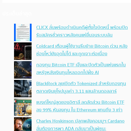
ประเด็นล่าสุด
CLICX ลั่นพร้อมดำเนินคดีผู้ตั้งใจบิดหนี้ พร้อมปิด
รับสมัครชั่วคราวหลังคนแห่ยื่นจนระบบล้น
Coldcard เตือนผู้ใช้งานรีบย้าย Bitcoin ด่วน หลัง
ช่องโหว่ยังอุดไม่ได้ และถูกเจาะต่อเนื่อง
กองทุน Bitcoin ETF เจ๊งและปิดตัวเป็นแห่งแรกใน
สหรัฐหลังเงินทุนไหลออกไปฝั่ง AI
BlackRock ลุยเปิดตัว Tokenized สำหรับกองทุน
ตลาดเงินยุโรปมูลค่า 3.11 แสนล้านดอลลาร์
แบงก์ใหญ่สุดของอิตาลี ลดสัดส่วน Bitcoin ETF
ลง 99% หันลงทุน ใน Ethereum แทนถึง 3 เท่า
Charles Hoskinson ปลุกพลังคอมมูฯ Cardano
ลั่นต้องการพา ADA กลับมาเป็นผู้ชนะ