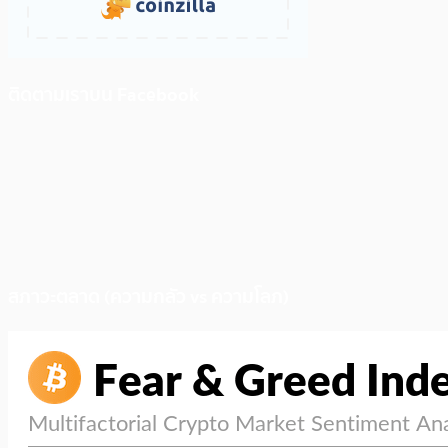
ติดตามเราบน Facebook
สภาวะตลาด (ความกลัว vs ความโลภ)