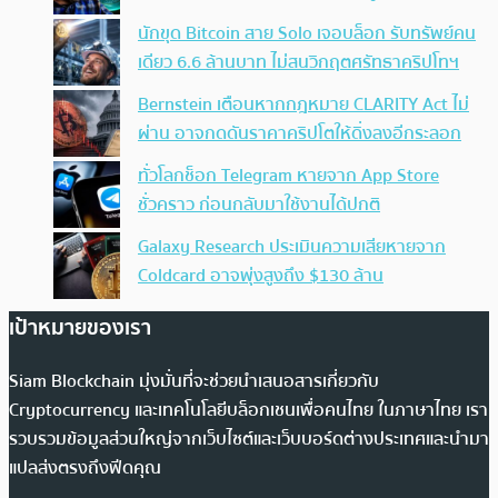
นักขุด Bitcoin สาย Solo เจอบล็อก รับทรัพย์คน
เดียว 6.6 ล้านบาท ไม่สนวิกฤตศรัทธาคริปโทฯ
Bernstein เตือนหากกฎหมาย CLARITY Act ไม่
ผ่าน อาจกดดันราคาคริปโตให้ดิ่งลงอีกระลอก
ทั่วโลกช็อก Telegram หายจาก App Store
ชั่วคราว ก่อนกลับมาใช้งานได้ปกติ
Galaxy Research ประเมินความเสียหายจาก
Coldcard อาจพุ่งสูงถึง $130 ล้าน
เป้าหมายของเรา
Siam Blockchain มุ่งมั่นที่จะช่วยนำเสนอสารเกี่ยวกับ
Cryptocurrency และเทคโนโลยีบล็อกเชนเพื่อคนไทย ในภาษาไทย เรา
รวบรวมข้อมูลส่วนใหญ่จากเว็บไซต์และเว็บบอร์ดต่างประเทศและนำมา
แปลส่งตรงถึงฟีดคุณ