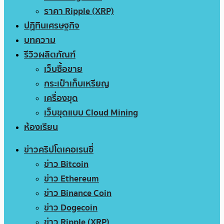
ราคา Ripple (XRP)
ปฏิทินเศรษฐกิจ
บทความ
รีวิวผลิตภัณฑ์
เว็บซื้อขาย
กระเป๋าเก็บเหรียญ
เครื่องขุด
เว็บขุดแบบ Cloud Mining
ห้องเรียน
ข่าวคริปโตเคอเรนซี่
ข่าว Bitcoin
ข่าว Ethereum
ข่าว Binance Coin
ข่าว Dogecoin
ข่าว Ripple (XRP)