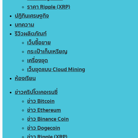
ราคา Ripple (XRP)
ปฏิทินเศรษฐกิจ
บทความ
รีวิวผลิตภัณฑ์
เว็บซื้อขาย
กระเป๋าเก็บเหรียญ
เครื่องขุด
เว็บขุดแบบ Cloud Mining
ห้องเรียน
ข่าวคริปโตเคอเรนซี่
ข่าว Bitcoin
ข่าว Ethereum
ข่าว Binance Coin
ข่าว Dogecoin
ข่าว Ripple (XRP)