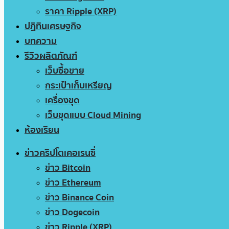
ราคา Ripple (XRP)
ปฏิทินเศรษฐกิจ
บทความ
รีวิวผลิตภัณฑ์
เว็บซื้อขาย
กระเป๋าเก็บเหรียญ
เครื่องขุด
เว็บขุดแบบ Cloud Mining
ห้องเรียน
ข่าวคริปโตเคอเรนซี่
ข่าว Bitcoin
ข่าว Ethereum
ข่าว Binance Coin
ข่าว Dogecoin
ข่าว Ripple (XRP)