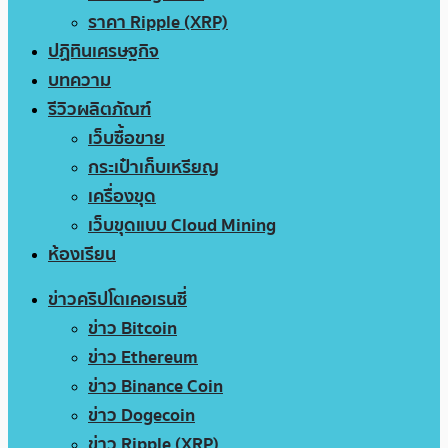
ราคา Ripple (XRP)
ปฏิทินเศรษฐกิจ
บทความ
รีวิวผลิตภัณฑ์
เว็บซื้อขาย
กระเป๋าเก็บเหรียญ
เครื่องขุด
เว็บขุดแบบ Cloud Mining
ห้องเรียน
ข่าวคริปโตเคอเรนซี่
ข่าว Bitcoin
ข่าว Ethereum
ข่าว Binance Coin
ข่าว Dogecoin
ข่าว Ripple (XRP)