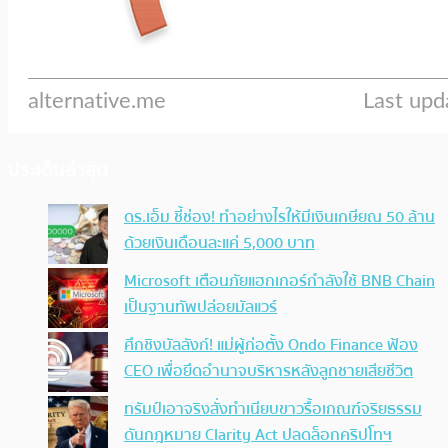
ประเด็นล่าสุด
ดร.เอ็ม ชี้ช่อง! ทำอย่างไรให้มีเงินเกษียณ 50 ล้าน
ด้วยเงินเดือนละแค่ 5,000 บาท
Microsoft เตือนภัยแฮกเกอร์กำลังใช้ BNB Chain
เป็นฐานทัพปล่อยมัลแวร์
ศึกชิงบัลลังก์! แม่ผู้ก่อตั้ง Ondo Finance ฟ้อง
CEO เพื่อยึดอำนาจบริหารหลังลูกชายเสียชีวิต
ทรัมป์เอาจริง สั่งทำเนียบขาวรื้อเกณฑ์จริยธรรม
ดันกฎหมาย Clarity Act ปลดล็อกคริปโทฯ