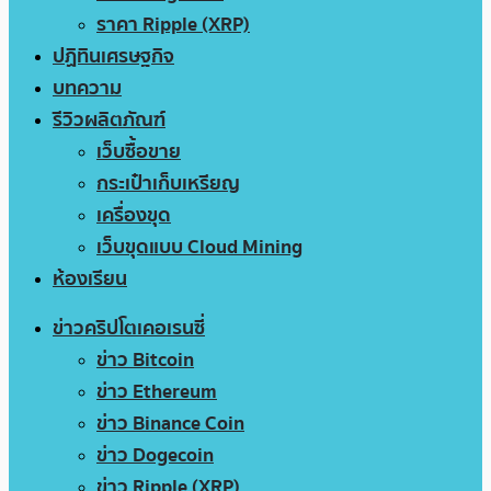
ราคา Ripple (XRP)
ปฏิทินเศรษฐกิจ
บทความ
รีวิวผลิตภัณฑ์
เว็บซื้อขาย
กระเป๋าเก็บเหรียญ
เครื่องขุด
เว็บขุดแบบ Cloud Mining
ห้องเรียน
ข่าวคริปโตเคอเรนซี่
ข่าว Bitcoin
ข่าว Ethereum
ข่าว Binance Coin
ข่าว Dogecoin
ข่าว Ripple (XRP)