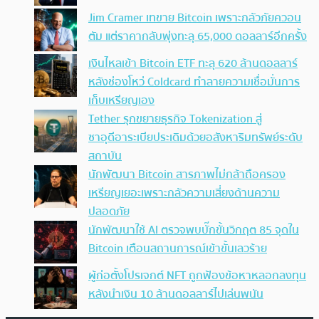
Jim Cramer เทขาย Bitcoin เพราะกลัวภัยควอน
ตัม แต่ราคากลับพุ่งทะลุ 65,000 ดอลลาร์อีกครั้ง
เงินไหลเข้า Bitcoin ETF ทะลุ 620 ล้านดอลลาร์
หลังช่องโหว่ Coldcard ทำลายความเชื่อมั่นการ
เก็บเหรียญเอง
Tether รุกขยายธุรกิจ Tokenization สู่
ซาอุดีอาระเบียประเดิมด้วยอสังหาริมทรัพย์ระดับ
สถาบัน
นักพัฒนา Bitcoin สารภาพไม่กล้าถือครอง
เหรียญเยอะเพราะกลัวความเสี่ยงด้านความ
ปลอดภัย
นักพัฒนาใช้ AI ตรวจพบบั๊กขั้นวิกฤต 85 จุดใน
Bitcoin เตือนสถานการณ์เข้าขั้นเลวร้าย
ผู้ก่อตั้งโปรเจกต์ NFT ถูกฟ้องข้อหาหลอกลงทุน
หลังนำเงิน 10 ล้านดอลลาร์ไปเล่นพนัน