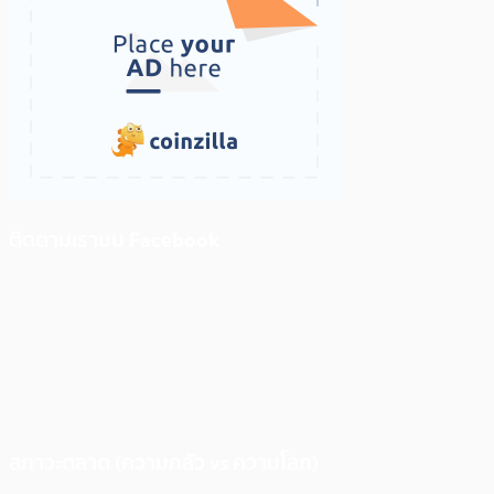
ติดตามเราบน Facebook
สภาวะตลาด (ความกลัว vs ความโลภ)