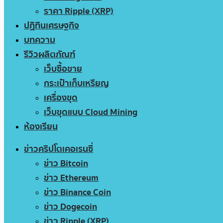
ราคา Ripple (XRP)
ปฏิทินเศรษฐกิจ
บทความ
รีวิวผลิตภัณฑ์
เว็บซื้อขาย
กระเป๋าเก็บเหรียญ
เครื่องขุด
เว็บขุดแบบ Cloud Mining
ห้องเรียน
ข่าวคริปโตเคอเรนซี่
ข่าว Bitcoin
ข่าว Ethereum
ข่าว Binance Coin
ข่าว Dogecoin
ข่าว Ripple (XRP)