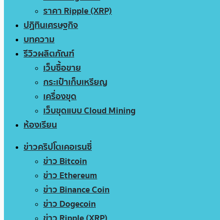
ราคา Ripple (XRP)
ปฏิทินเศรษฐกิจ
บทความ
รีวิวผลิตภัณฑ์
เว็บซื้อขาย
กระเป๋าเก็บเหรียญ
เครื่องขุด
เว็บขุดแบบ Cloud Mining
ห้องเรียน
ข่าวคริปโตเคอเรนซี่
ข่าว Bitcoin
ข่าว Ethereum
ข่าว Binance Coin
ข่าว Dogecoin
ข่าว Ripple (XRP)