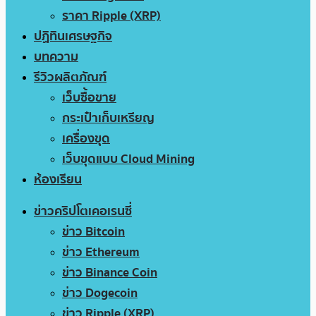
ราคา Ripple (XRP)
ปฏิทินเศรษฐกิจ
บทความ
รีวิวผลิตภัณฑ์
เว็บซื้อขาย
กระเป๋าเก็บเหรียญ
เครื่องขุด
เว็บขุดแบบ Cloud Mining
ห้องเรียน
ข่าวคริปโตเคอเรนซี่
ข่าว Bitcoin
ข่าว Ethereum
ข่าว Binance Coin
ข่าว Dogecoin
ข่าว Ripple (XRP)