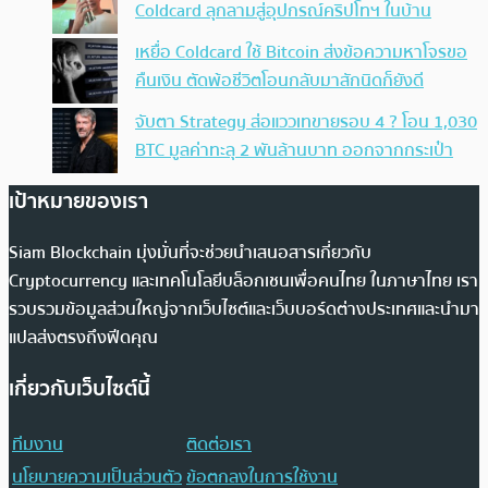
Coldcard ลุกลามสู่อุปกรณ์คริปโทฯ ในบ้าน
เหยื่อ Coldcard ใช้ Bitcoin ส่งข้อความหาโจรขอ
คืนเงิน ตัดพ้อชีวิตโอนกลับมาสักนิดก็ยังดี
จับตา Strategy ส่อแววเทขายรอบ 4 ? โอน 1,030
BTC มูลค่าทะลุ 2 พันล้านบาท ออกจากกระเป๋า
เป้าหมายของเรา
Siam Blockchain มุ่งมั่นที่จะช่วยนำเสนอสารเกี่ยวกับ
Cryptocurrency และเทคโนโลยีบล็อกเชนเพื่อคนไทย ในภาษาไทย เรา
รวบรวมข้อมูลส่วนใหญ่จากเว็บไซต์และเว็บบอร์ดต่างประเทศและนำมา
แปลส่งตรงถึงฟีดคุณ
เกี่ยวกับเว็บไซต์นี้
ทีมงาน
ติดต่อเรา
นโยบายความเป็นส่วนตัว
ข้อตกลงในการใช้งาน