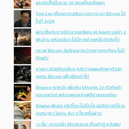
และคริปโตอื่นรวม 30 สกุลเป็นครั้งแรก
Tom Lee เตือนควอนตัมอาจเจาะระบบ Bitcoin ได้
ในปี 2028
ผู้ก่อตั้งประกาศปิดฉากเหรียญ AI Agent มูลค่า 2
พันล้าน พร้อมลั่นจะไม่มีการช่วยเหลืออีกต่อไป
กราฟ Bitcoin ส่งสัญญาณว่าตลาดกระทิงจะไม่มี
อีกแล้ว
ชายชาวมิสซูรีถูกฟ้อง หลังวางแผนลักพาตัวนัก
ลงทุน Bitcoin เพื่อเรียกค่าไถ่
Binance รุกหนัก เพิ่มหุ้น bStocks 10 ตัวดังเข้า
ตลาดสปอต พร้อมแคมเปญฟรีค่าธรรมเนียม
Bitwise ฟันธง คริปโตจะไม่เป็นไร แม้สัปดาห์นี้ร่าง
กฎหมาย Clarity Act จะโหวตไม่ผ่าน
‘อ.ตั๊ม’ ถอดปลั้ก Blockclock เก็บเข้าตู้ หวั่นพิษ