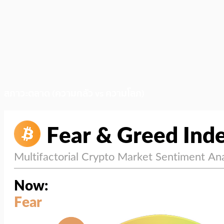
สภาวะตลาด (ความกลัว vs ความโลภ)