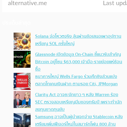
ประเด็นล่าสุด
Solana จ่อโหวตจริง ลุ้นผ่านข้อเสนอเผาอุปทาน
เหรียญ SOL ครั้งใหญ่
Glassnode เปิดข้อมูล On-Chain ชี้แนวรับสำคัญ
Bitcoin อยู่โซน $63,000 เจ้ามือ-รายย่อยแห่ช้อน
ซื้อ
ธนาคารใหญ่ Wells Fargo ร่วมศึกชิงส่วนแบ่ง
ตลาดโทเคนเงินฝาก ตามรอย Citi, JPMorgan
Clarity Act อาจชะงักยาว ๆ หลัง Warren ร้อง
SEC ตรวจสอบเหรียญมีมของทรัมป์ เพราะทำนัก
ลงทุนขาดทุนยับ
Samsung อาจเป็นผู้นำแจกจ่าย Stablecoin หลัง
เตรียมเพิ่มฟีเจอร์ใหม่ในสมาร์ทโฟน 800 ล้าน