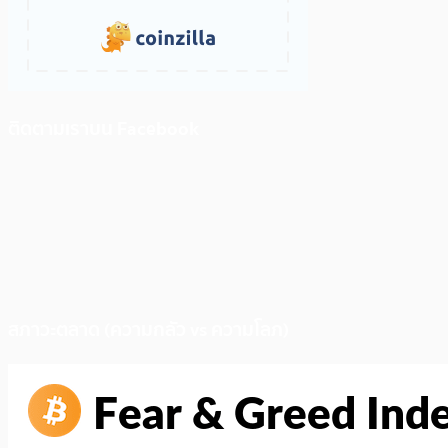
ติดตามเราบน Facebook
สภาวะตลาด (ความกลัว vs ความโลภ)