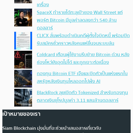
เครื่อง
SpaceX ทำรายได้ทะลุเป้าของ Wall Street แต่
พอร์ต Bitcoin มีมูลค่าลดลงกว่า 540 ล้าน
ดอลลาร์
CLICX ลั่นพร้อมดำเนินคดีผู้ตั้งใจบิดหนี้ พร้อมปิด
รับสมัครชั่วคราวหลังคนแห่ยื่นจนระบบล้น
Coldcard เตือนผู้ใช้งานรีบย้าย Bitcoin ด่วน หลัง
ช่องโหว่ยังอุดไม่ได้ และถูกเจาะต่อเนื่อง
กองทุน Bitcoin ETF เจ๊งและปิดตัวเป็นแห่งแรกใน
สหรัฐหลังเงินทุนไหลออกไปฝั่ง AI
BlackRock ลุยเปิดตัว Tokenized สำหรับกองทุน
ตลาดเงินยุโรปมูลค่า 3.11 แสนล้านดอลลาร์
เป้าหมายของเรา
Siam Blockchain มุ่งมั่นที่จะช่วยนำเสนอสารเกี่ยวกับ