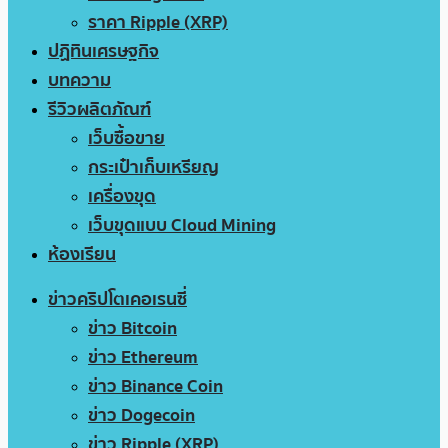
ราคา Ripple (XRP)
ปฏิทินเศรษฐกิจ
บทความ
รีวิวผลิตภัณฑ์
เว็บซื้อขาย
กระเป๋าเก็บเหรียญ
เครื่องขุด
เว็บขุดแบบ Cloud Mining
ห้องเรียน
ข่าวคริปโตเคอเรนซี่
ข่าว Bitcoin
ข่าว Ethereum
ข่าว Binance Coin
ข่าว Dogecoin
ข่าว Ripple (XRP)