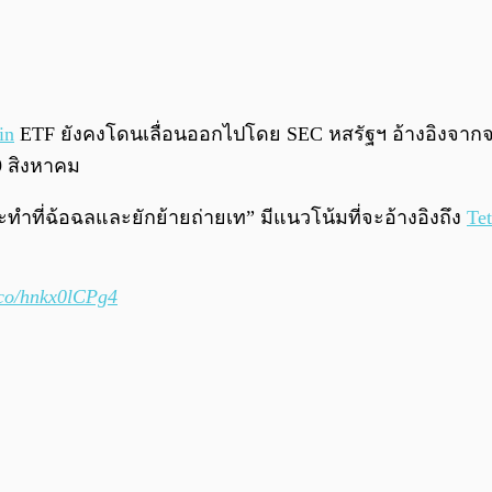
in
ETF ยังคงโดนเลื่อนออกไปโดย SEC หสรัฐฯ อ้างอิงจากจากเ
9 สิงหาคม
ทำที่ฉ้อฉลและยักย้ายถ่ายเท” มีแนวโน้มที่จะอ้างอิงถึง
Tet
t.co/hnkx0lCPg4