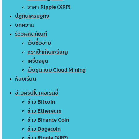
ราคา Ripple (XRP)
ปฏิทินเศรษฐกิจ
บทความ
รีวิวผลิตภัณฑ์
เว็บซื้อขาย
กระเป๋าเก็บเหรียญ
เครื่องขุด
เว็บขุดแบบ Cloud Mining
ห้องเรียน
ข่าวคริปโตเคอเรนซี่
ข่าว Bitcoin
ข่าว Ethereum
ข่าว Binance Coin
ข่าว Dogecoin
ข่าว Ripple (XRP)