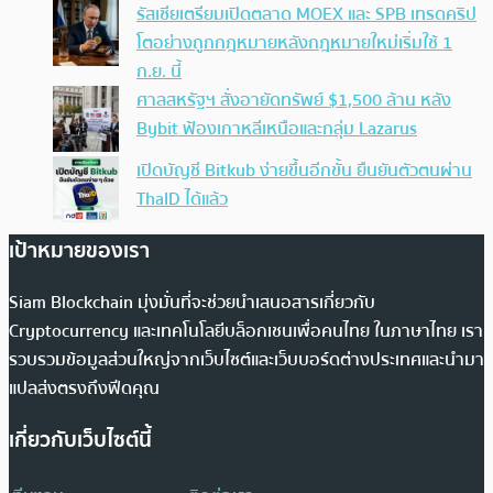
รัสเซียเตรียมเปิดตลาด MOEX และ SPB เทรดคริป
โตอย่างถูกกฎหมายหลังกฎหมายใหม่เริ่มใช้ 1
ก.ย. นี้
ศาลสหรัฐฯ สั่งอายัดทรัพย์ $1,500 ล้าน หลัง
Bybit ฟ้องเกาหลีเหนือและกลุ่ม Lazarus
เปิดบัญชี Bitkub ง่ายขึ้นอีกขั้น ยืนยันตัวตนผ่าน
ThaID ได้แล้ว
เป้าหมายของเรา
Siam Blockchain มุ่งมั่นที่จะช่วยนำเสนอสารเกี่ยวกับ
Cryptocurrency และเทคโนโลยีบล็อกเชนเพื่อคนไทย ในภาษาไทย เรา
รวบรวมข้อมูลส่วนใหญ่จากเว็บไซต์และเว็บบอร์ดต่างประเทศและนำมา
แปลส่งตรงถึงฟีดคุณ
เกี่ยวกับเว็บไซต์นี้