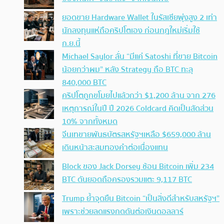
ยอดขาย Hardware Wallet ในรัสเซียพุ่งสูง 2 เท่า
นักลงทุนแห่ถือคริปโตเอง ก่อนกฎใหม่เริ่มใช้
ก.ย.นี้
Michael Saylor ลั่น “มีแค่ Satoshi ที่ขาย Bitcoin
น้อยกว่าผม” หลัง Strategy ถือ BTC ทะลุ
840,000 BTC
คริปโตถูกขโมยไปแล้วกว่า $1,200 ล้าน จาก 276
เหตุการณ์ในปี ปี 2026 Coldcard คิดเป็นสัดส่วน
10% จากทั้งหมด
จีนเทขายพันธบัตรสหรัฐฯเหลือ $659,000 ล้าน
เดินหน้าสะสมทองคำต่อเนื่องแทน
Block ของ Jack Dorsey ช้อน Bitcoin เพิ่ม 234
BTC ดันยอดถือครองรวมแตะ 9,117 BTC
Trump ย้ำจุดยืน Bitcoin “เป็นสิ่งดีสำหรับสหรัฐฯ”
เพราะช่วยลดแรงกดดันต่อเงินดอลลาร์