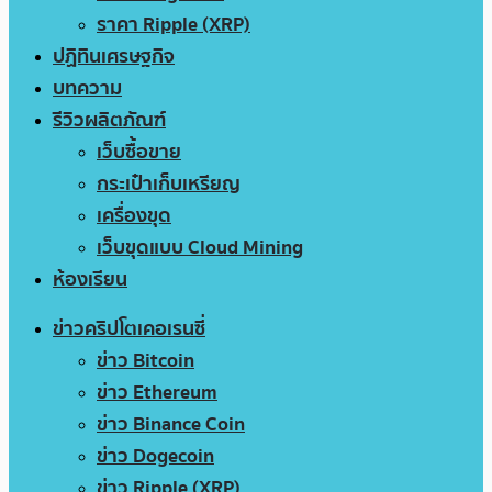
ราคา Ripple (XRP)
ปฏิทินเศรษฐกิจ
บทความ
รีวิวผลิตภัณฑ์
เว็บซื้อขาย
กระเป๋าเก็บเหรียญ
เครื่องขุด
เว็บขุดแบบ Cloud Mining
ห้องเรียน
ข่าวคริปโตเคอเรนซี่
ข่าว Bitcoin
ข่าว Ethereum
ข่าว Binance Coin
ข่าว Dogecoin
ข่าว Ripple (XRP)