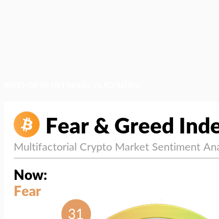
สภาวะตลาด (ความกลัว vs ความโลภ)