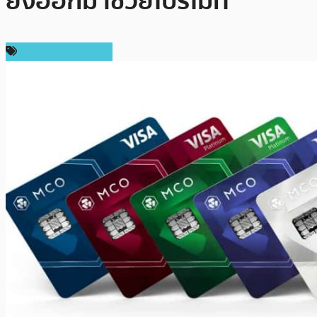
ยังออกมาช่วยโปรโมท
ข่าวคริปโตเคอเรนซี่