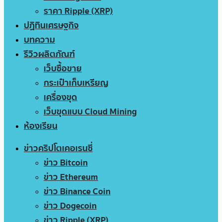
ราคา Ripple (XRP)
ปฏิทินเศรษฐกิจ
บทความ
รีวิวผลิตภัณฑ์
เว็บซื้อขาย
กระเป๋าเก็บเหรียญ
เครื่องขุด
เว็บขุดแบบ Cloud Mining
ห้องเรียน
ข่าวคริปโตเคอเรนซี่
ข่าว Bitcoin
ข่าว Ethereum
ข่าว Binance Coin
ข่าว Dogecoin
ข่าว Ripple (XRP)