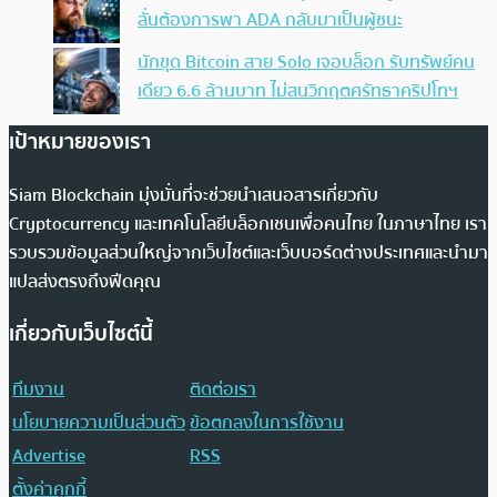
ลั่นต้องการพา ADA กลับมาเป็นผู้ชนะ
นักขุด Bitcoin สาย Solo เจอบล็อก รับทรัพย์คน
เดียว 6.6 ล้านบาท ไม่สนวิกฤตศรัทธาคริปโทฯ
เป้าหมายของเรา
Siam Blockchain มุ่งมั่นที่จะช่วยนำเสนอสารเกี่ยวกับ
Cryptocurrency และเทคโนโลยีบล็อกเชนเพื่อคนไทย ในภาษาไทย เรา
รวบรวมข้อมูลส่วนใหญ่จากเว็บไซต์และเว็บบอร์ดต่างประเทศและนำมา
แปลส่งตรงถึงฟีดคุณ
เกี่ยวกับเว็บไซต์นี้
ทีมงาน
ติดต่อเรา
นโยบายความเป็นส่วนตัว
ข้อตกลงในการใช้งาน
Advertise
RSS
ตั้งค่าคุกกี้