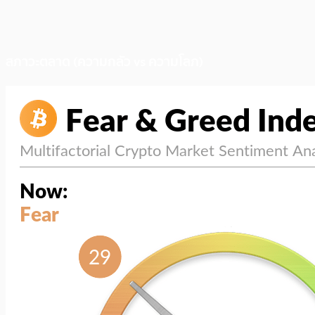
สภาวะตลาด (ความกลัว vs ความโลภ)