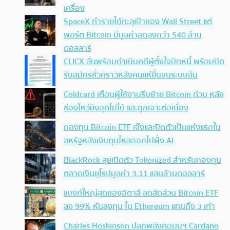
เครื่อง
SpaceX ทำรายได้ทะลุเป้าของ Wall Street แต่
พอร์ต Bitcoin มีมูลค่าลดลงกว่า 540 ล้าน
ดอลลาร์
CLICX ลั่นพร้อมดำเนินคดีผู้ตั้งใจบิดหนี้ พร้อมปิด
รับสมัครชั่วคราวหลังคนแห่ยื่นจนระบบล้น
Coldcard เตือนผู้ใช้งานรีบย้าย Bitcoin ด่วน หลัง
ช่องโหว่ยังอุดไม่ได้ และถูกเจาะต่อเนื่อง
กองทุน Bitcoin ETF เจ๊งและปิดตัวเป็นแห่งแรกใน
สหรัฐหลังเงินทุนไหลออกไปฝั่ง AI
BlackRock ลุยเปิดตัว Tokenized สำหรับกองทุน
ตลาดเงินยุโรปมูลค่า 3.11 แสนล้านดอลลาร์
แบงก์ใหญ่สุดของอิตาลี ลดสัดส่วน Bitcoin ETF
ลง 99% หันลงทุน ใน Ethereum แทนถึง 3 เท่า
Charles Hoskinson ปลุกพลังคอมมูฯ Cardano