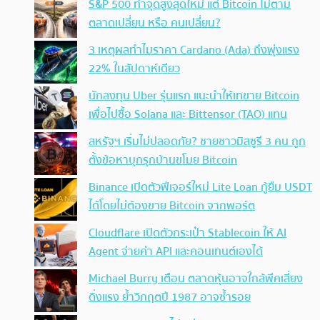
S&P 500 ทำจุดสูงสุดใหม่ แต่ Bitcoin ไม่ตาม
ตลาดเปลี่ยน หรือ คนเปลี่ยน?
3 เหตุผลทำไมราคา Cardano (Ada) ถึงพุ่งแรง
22% ในสัปดาห์เดียว
นักลงทุน Uber รุ่นแรก แนะนำให้เทขาย Bitcoin
เพื่อไปซื้อ Solana และ Bittensor (TAO) แทน
สหรัฐฯ เริ่มไม่ปลอดภัย? ชายชาวมิสซูรี 3 คน ถูก
ตั้งข้อหาบุกรุกบ้านขโมย Bitcoin
Binance เปิดตัวฟีเจอร์ใหม่ Lite Loan กู้ยืม USDT
ได้โดยไม่ต้องขาย Bitcoin จากพอร์ต
Cloudflare เปิดตัวกระเป๋า Stablecoin ให้ AI
Agent จ่ายค่า API และคอนเทนต์เองได้
Michael Burry เตือน ตลาดหุ้นอาจใกล้พีคเสี่ยง
ดิ่งแรง ย้ำวิกฤตปี 1987 อาจซ้ำรอย