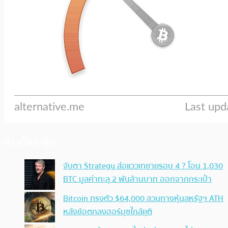
ประเด็นล่าสุด
จับตา Strategy ส่อแววเทขายรอบ 4 ? โอน 1,030
BTC มูลค่าทะลุ 2 พันล้านบาท ออกจากกระเป๋า
Bitcoin ทรงตัว $64,000 สวนทางหุ้นสหรัฐฯ ATH
หลังข้อตกลงฮอร์มุซใกล้ยุติ