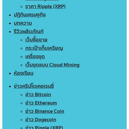
ราคา Ripple (XRP)
ปฏิทินเศรษฐกิจ
บทความ
รีวิวผลิตภัณฑ์
เว็บซื้อขาย
กระเป๋าเก็บเหรียญ
เครื่องขุด
เว็บขุดแบบ Cloud Mining
ห้องเรียน
ข่าวคริปโตเคอเรนซี่
ข่าว Bitcoin
ข่าว Ethereum
ข่าว Binance Coin
ข่าว Dogecoin
ข่าว Ripple (XRP)