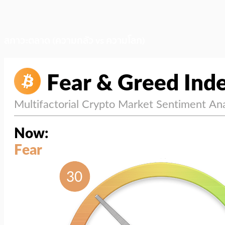
สภาวะตลาด (ความกลัว vs ความโลภ)