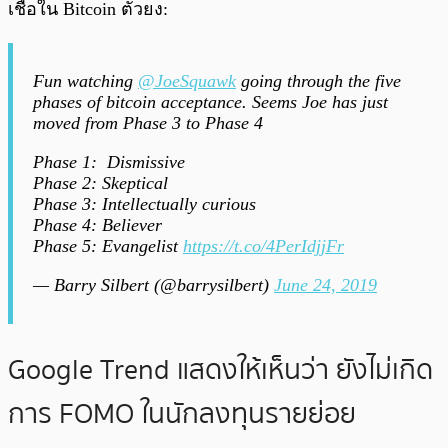
เชื่อใน Bitcoin ตัวยง:
Fun watching
@JoeSquawk
going through the five
phases of bitcoin acceptance. Seems Joe has just
moved from Phase 3 to Phase 4
Phase 1: Dismissive
Phase 2: Skeptical
Phase 3: Intellectually curious
Phase 4: Believer
Phase 5: Evangelist
https://t.co/4PerIdjjFr
— Barry Silbert (@barrysilbert)
June 24, 2019
Google Trend แสดงให้เห็นว่า ยังไม่เกิด
การ FOMO ในนักลงทุนรายย่อย