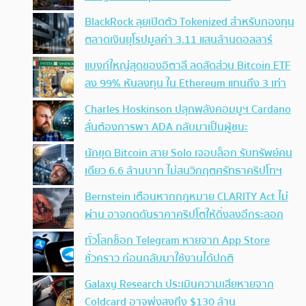
BlackRock ลุยเปิดตัว Tokenized สำหรับกองทุน
ตลาดเงินยุโรปมูลค่า 3.11 แสนล้านดอลลาร์
แบงก์ใหญ่สุดของอิตาลี ลดสัดส่วน Bitcoin ETF
ลง 99% หันลงทุน ใน Ethereum แทนถึง 3 เท่า
Charles Hoskinson ปลุกพลังคอมมูฯ Cardano
ลั่นต้องการพา ADA กลับมาเป็นผู้ชนะ
นักขุด Bitcoin สาย Solo เจอบล็อก รับทรัพย์คน
เดียว 6.6 ล้านบาท ไม่สนวิกฤตศรัทธาคริปโทฯ
Bernstein เตือนหากกฎหมาย CLARITY Act ไม่
ผ่าน อาจกดดันราคาคริปโตให้ดิ่งลงอีกระลอก
ทั่วโลกช็อก Telegram หายจาก App Store
ชั่วคราว ก่อนกลับมาใช้งานได้ปกติ
Galaxy Research ประเมินความเสียหายจาก
Coldcard อาจพุ่งสูงถึง $130 ล้าน