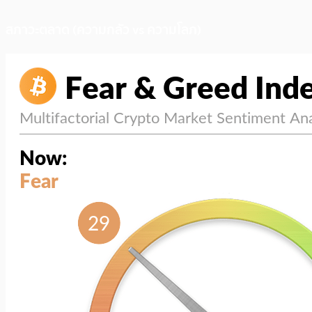
สภาวะตลาด (ความกลัว vs ความโลภ)