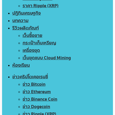
ราคา Ripple (XRP)
ปฏิทินเศรษฐกิจ
บทความ
รีวิวผลิตภัณฑ์
เว็บซื้อขาย
กระเป๋าเก็บเหรียญ
เครื่องขุด
เว็บขุดแบบ Cloud Mining
ห้องเรียน
ข่าวคริปโตเคอเรนซี่
ข่าว Bitcoin
ข่าว Ethereum
ข่าว Binance Coin
ข่าว Dogecoin
ข่าว Ripple (XRP)