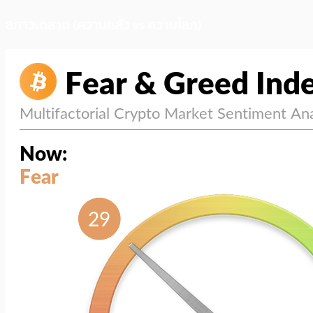
สภาวะตลาด (ความกลัว vs ความโลภ)