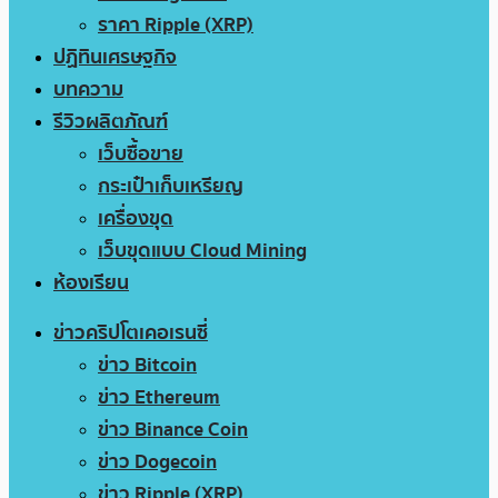
ราคา Ripple (XRP)
ปฏิทินเศรษฐกิจ
บทความ
รีวิวผลิตภัณฑ์
เว็บซื้อขาย
กระเป๋าเก็บเหรียญ
เครื่องขุด
เว็บขุดแบบ Cloud Mining
ห้องเรียน
ข่าวคริปโตเคอเรนซี่
ข่าว Bitcoin
ข่าว Ethereum
ข่าว Binance Coin
ข่าว Dogecoin
ข่าว Ripple (XRP)