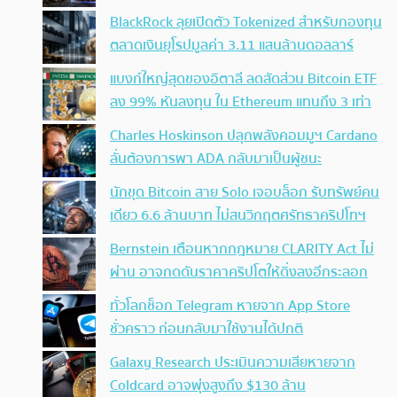
BlackRock ลุยเปิดตัว Tokenized สำหรับกองทุน
ตลาดเงินยุโรปมูลค่า 3.11 แสนล้านดอลลาร์
แบงก์ใหญ่สุดของอิตาลี ลดสัดส่วน Bitcoin ETF
ลง 99% หันลงทุน ใน Ethereum แทนถึง 3 เท่า
Charles Hoskinson ปลุกพลังคอมมูฯ Cardano
ลั่นต้องการพา ADA กลับมาเป็นผู้ชนะ
นักขุด Bitcoin สาย Solo เจอบล็อก รับทรัพย์คน
เดียว 6.6 ล้านบาท ไม่สนวิกฤตศรัทธาคริปโทฯ
Bernstein เตือนหากกฎหมาย CLARITY Act ไม่
ผ่าน อาจกดดันราคาคริปโตให้ดิ่งลงอีกระลอก
ทั่วโลกช็อก Telegram หายจาก App Store
ชั่วคราว ก่อนกลับมาใช้งานได้ปกติ
Galaxy Research ประเมินความเสียหายจาก
Coldcard อาจพุ่งสูงถึง $130 ล้าน