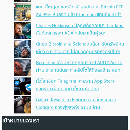
แบงก์ใหญ่สุดของอิตาลี ลดสัดส่วน Bitcoin ETF
ลง 99% หันลงทุน ใน Ethereum แทนถึง 3 เท่า
Charles Hoskinson ปลุกพลังคอมมูฯ Cardano
ลั่นต้องการพา ADA กลับมาเป็นผู้ชนะ
นักขุด Bitcoin สาย Solo เจอบล็อก รับทรัพย์คน
เดียว 6.6 ล้านบาท ไม่สนวิกฤตศรัทธาคริปโทฯ
Bernstein เตือนหากกฎหมาย CLARITY Act ไม่
ผ่าน อาจกดดันราคาคริปโตให้ดิ่งลงอีกระลอก
ทั่วโลกช็อก Telegram หายจาก App Store
ชั่วคราว ก่อนกลับมาใช้งานได้ปกติ
Galaxy Research ประเมินความเสียหายจาก
Coldcard อาจพุ่งสูงถึง $130 ล้าน
เป้าหมายของเรา