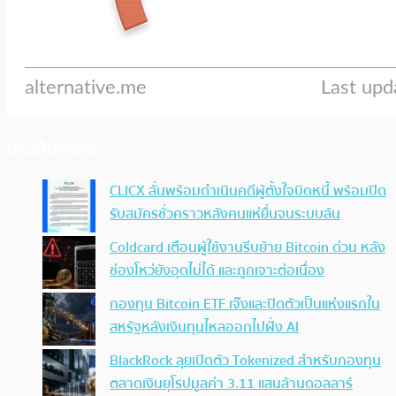
ประเด็นล่าสุด
CLICX ลั่นพร้อมดำเนินคดีผู้ตั้งใจบิดหนี้ พร้อมปิด
รับสมัครชั่วคราวหลังคนแห่ยื่นจนระบบล้น
Coldcard เตือนผู้ใช้งานรีบย้าย Bitcoin ด่วน หลัง
ช่องโหว่ยังอุดไม่ได้ และถูกเจาะต่อเนื่อง
กองทุน Bitcoin ETF เจ๊งและปิดตัวเป็นแห่งแรกใน
สหรัฐหลังเงินทุนไหลออกไปฝั่ง AI
BlackRock ลุยเปิดตัว Tokenized สำหรับกองทุน
ตลาดเงินยุโรปมูลค่า 3.11 แสนล้านดอลลาร์