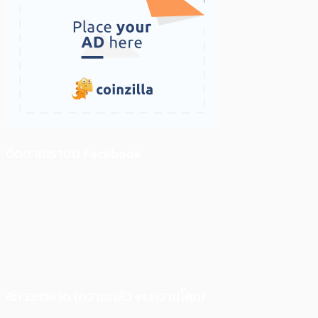
ติดตามเราบน Facebook
สภาวะตลาด (ความกลัว vs ความโลภ)