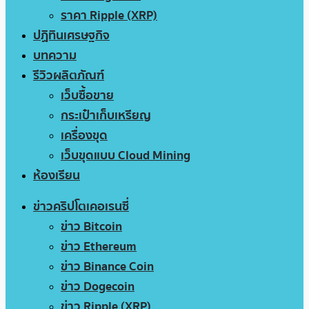
ราคา Ripple (XRP)
ปฏิทินเศรษฐกิจ
บทความ
รีวิวผลิตภัณฑ์
เว็บซื้อขาย
กระเป๋าเก็บเหรียญ
เครื่องขุด
เว็บขุดแบบ Cloud Mining
ห้องเรียน
ข่าวคริปโตเคอเรนซี่
ข่าว Bitcoin
ข่าว Ethereum
ข่าว Binance Coin
ข่าว Dogecoin
ข่าว Ripple (XRP)