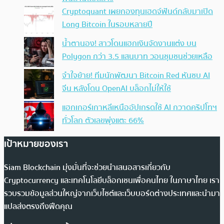
Cryptoquant เผยกองทุนเฮดจ์ฟันด์กลับมาเปิด
Long Bitcoin ในรอบหลายปี
น้ำตานอง! สาวโดนแฮกเงินจัดงานแต่ง บน
Polygon กว่า 3.5 แสนบาท วอนชุมชนช่วยเหลือ
จำใจย้าย! ทีมนักพัฒนา Bitcoin Red หันซบ AI
จีน หลังโดน OpenAI บล็อกไม่ให้ใช้
แฮกเกอร์เกาหลีเหนืออัปเกรดใช้ AI กวาดคริปโทฯ
ทั่วโลก ตัวเลขพุ่งแตะ 66%
เป้าหมายของเรา
Siam Blockchain มุ่งมั่นที่จะช่วยนำเสนอสารเกี่ยวกับ
Cryptocurrency และเทคโนโลยีบล็อกเชนเพื่อคนไทย ในภาษาไทย เรา
รวบรวมข้อมูลส่วนใหญ่จากเว็บไซต์และเว็บบอร์ดต่างประเทศและนำมา
แปลส่งตรงถึงฟีดคุณ