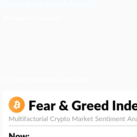
ติดตามเราบน Facebook
สภาวะตลาด (ความกลัว vs ความโลภ)