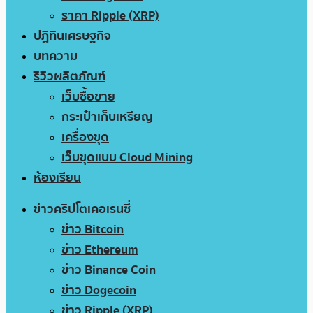
ราคา Ripple (XRP)
ปฏิทินเศรษฐกิจ
บทความ
รีวิวผลิตภัณฑ์
เว็บซื้อขาย
กระเป๋าเก็บเหรียญ
เครื่องขุด
เว็บขุดแบบ Cloud Mining
ห้องเรียน
ข่าวคริปโตเคอเรนซี่
ข่าว Bitcoin
ข่าว Ethereum
ข่าว Binance Coin
ข่าว Dogecoin
ข่าว Ripple (XRP)