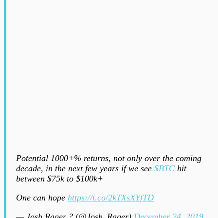
Potential 1000+% returns, not only over the coming
decade, in the next few years if we see
$BTC
hit
between $75k to $100k+
One can hope
https://t.co/2kTXsXYfTD
— Josh Rager ? (@Josh_Rager)
December 24, 2019