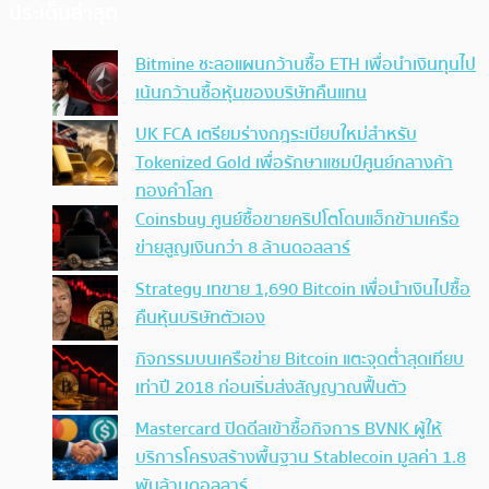
ประเด็นล่าสุด
Bitmine ชะลอแผนกว้านซื้อ ETH เพื่อนำเงินทุนไป
เน้นกว้านซื้อหุ้นของบริษัทคืนแทน
UK FCA เตรียมร่างกฎระเบียบใหม่สำหรับ
Tokenized Gold เพื่อรักษาแชมป์ศูนย์กลางค้า
ทองคำโลก
Coinsbuy ศูนย์ซื้อขายคริปโตโดนแฮ็กข้ามเครือ
ข่ายสูญเงินกว่า 8 ล้านดอลลาร์
Strategy เทขาย 1,690 Bitcoin เพื่อนำเงินไปซื้อ
คืนหุ้นบริษัทตัวเอง
กิจกรรมบนเครือข่าย Bitcoin แตะจุดต่ำสุดเทียบ
เท่าปี 2018 ก่อนเริ่มส่งสัญญาณฟื้นตัว
Mastercard ปิดดีลเข้าซื้อกิจการ BVNK ผู้ให้
บริการโครงสร้างพื้นฐาน Stablecoin มูลค่า 1.8
พันล้านดอลลาร์