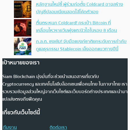
หลักฐานใหม่ชี้ ผู้ร่วมก่อตั้ง Coldcard อาจสร้าง
บัญชีปลอมเนียนสอดไส้โค้ดตัวเอง
ตื่นตระหนก Coldcard! กระเป๋า Bitcoin ที่
เคลื่อนไหวรายวันพุ่งแตะนิวไฮในรอบ 8 เดือน
ก.ล.ต. ชงเข้ม! จับมือแบงก์ชาติยกระดับการกำกับ
ดูแลธุรกรรม Stablecoin เล็งออกแนวทางปีนี้
เป้าหมายของเรา
Siam Blockchain มุ่งมั่นที่จะช่วยนำเสนอสารเกี่ยวกับ
Cryptocurrency และเทคโนโลยีบล็อกเชนเพื่อคนไทย ในภาษาไทย เรา
รวบรวมข้อมูลส่วนใหญ่จากเว็บไซต์และเว็บบอร์ดต่างประเทศและนำมา
แปลส่งตรงถึงฟีดคุณ
เกี่ยวกับเว็บไซต์นี้
ทีมงาน
ติดต่อเรา