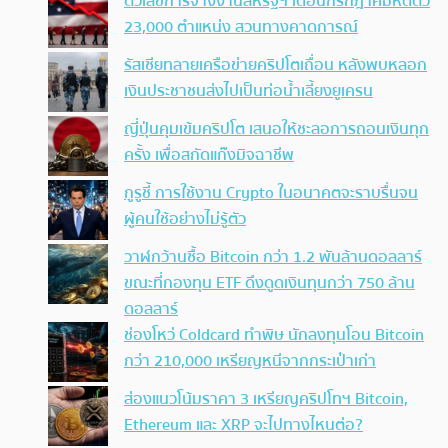
ตัวเลขการจ้างงานสหรัฐฯ เดือนกรกฎาคมหดตัว
23,000 ตำแหน่ง สวนทางคาดการณ์
รัสเซียทลายเครือข่ายคริปโตเถื่อน หลังพบหลอก
เงินประชาชนส่งไปเป็นท่อน้ำเลี้ยงยูเครน
ญี่ปุ่นคุมเข้มคริปโต เสนอให้ชะลอการถอนเงินทุก
ครั้ง เพื่อสกัดแก๊งมิจฉาชีพ
กูรูชี้ การใช้งาน Crypto ในอนาคตจะราบรื่นจน
ผู้คนใช้อย่างไม่รู้ตัว
วาฬกว้านซื้อ Bitcoin กว่า 1.2 พันล้านดอลลาร์
ขณะที่กองทุน ETF ดึงดูดเงินทุนกว่า 750 ล้าน
ดอลลาร์
ช่องโหว่ Coldcard ทำพิษ นักลงทุนโอน Bitcoin
กว่า 210,000 เหรียญหนีจากกระเป๋าเก่า
ส่องแนวโน้มราคา 3 เหรียญคริปโทฯ Bitcoin,
Ethereum และ XRP จะไปทางไหนต่อ?