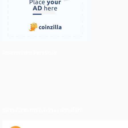
ติดตามเราบน Facebook
สภาวะตลาด (ความกลัว vs ความโลภ)