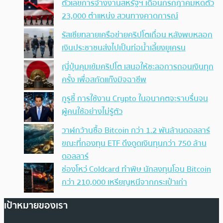
ตัวเลขการจ้างงานสหรัฐฯ เดือนกรกฎาคมหดตัว
23,000 ตำแหน่ง สวนทางคาดการณ์
รัสเซียทลายเครือข่ายคริปโตเถื่อน หลังพบหลอก
เงินประชาชนส่งไปเป็นท่อน้ำเลี้ยงยูเครน
ญี่ปุ่นคุมเข้มคริปโต เสนอให้ชะลอการถอนเงินทุก
ครั้ง เพื่อสกัดแก๊งมิจฉาชีพ
กูรูชี้ การใช้งาน Crypto ในอนาคตจะราบรื่นจน
ผู้คนใช้อย่างไม่รู้ตัว
วาฬกว้านซื้อ Bitcoin กว่า 1.2 พันล้านดอลลาร์
ขณะที่กองทุน ETF ดึงดูดเงินทุนกว่า 750 ล้าน
ดอลลาร์
ช่องโหว่ Coldcard ทำพิษ นักลงทุนโอน Bitcoin
กว่า 210,000 เหรียญหนีจากกระเป๋าเก่า
เป้าหมายของเรา