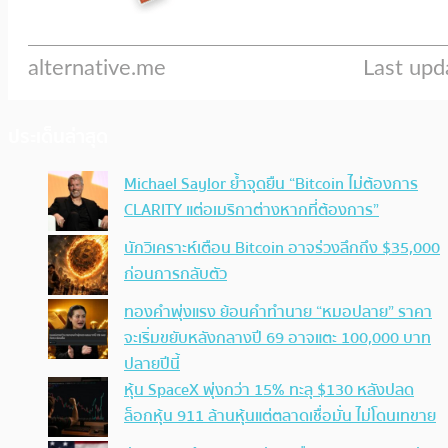
ประเด็นล่าสุด
Michael Saylor ย้ำจุดยืน “Bitcoin ไม่ต้องการ
CLARITY แต่อเมริกาต่างหากที่ต้องการ”
นักวิเคราะห์เตือน Bitcoin อาจร่วงลึกถึง $35,000
ก่อนการกลับตัว
ทองคำพุ่งแรง ย้อนคำทำนาย “หมอปลาย” ราคา
จะเริ่มขยับหลังกลางปี 69 อาจแตะ 100,000 บาท
ปลายปีนี้
หุ้น SpaceX พุ่งกว่า 15% ทะลุ $130 หลังปลด
ล็อกหุ้น 911 ล้านหุ้นแต่ตลาดเชื่อมั่น ไม่โดนเทขาย