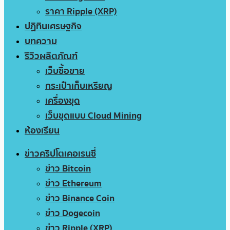
ราคา Ripple (XRP)
ปฏิทินเศรษฐกิจ
บทความ
รีวิวผลิตภัณฑ์
เว็บซื้อขาย
กระเป๋าเก็บเหรียญ
เครื่องขุด
เว็บขุดแบบ Cloud Mining
ห้องเรียน
ข่าวคริปโตเคอเรนซี่
ข่าว Bitcoin
ข่าว Ethereum
ข่าว Binance Coin
ข่าว Dogecoin
ข่าว Ripple (XRP)