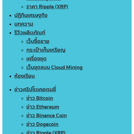
ราคา Ripple (XRP)
ปฏิทินเศรษฐกิจ
บทความ
รีวิวผลิตภัณฑ์
เว็บซื้อขาย
กระเป๋าเก็บเหรียญ
เครื่องขุด
เว็บขุดแบบ Cloud Mining
ห้องเรียน
ข่าวคริปโตเคอเรนซี่
ข่าว Bitcoin
ข่าว Ethereum
ข่าว Binance Coin
ข่าว Dogecoin
ข่าว Ripple (XRP)