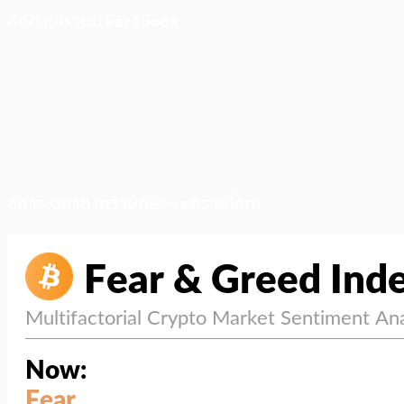
ติดตามเราบน Facebook
สภาวะตลาด (ความกลัว vs ความโลภ)