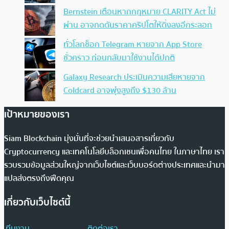
Bernstein เตือนหากกฎหมาย CLARITY Act ไม่
ผ่าน อาจกดดันราคาคริปโตให้ดิ่งลงอีกระลอก
ทั่วโลกช็อก Telegram หายจาก App Store
ชั่วคราว ก่อนกลับมาใช้งานได้ปกติ
Galaxy Research ประเมินความเสียหายจาก
Coldcard อาจพุ่งสูงถึง $130 ล้าน
เป้าหมายของเรา
Siam Blockchain มุ่งมั่นที่จะช่วยนำเสนอสารเกี่ยวกับ
Cryptocurrency และเทคโนโลยีบล็อกเชนเพื่อคนไทย ในภาษาไทย เรา
รวบรวมข้อมูลส่วนใหญ่จากเว็บไซต์และเว็บบอร์ดต่างประเทศและนำมา
แปลส่งตรงถึงฟีดคุณ
เกี่ยวกับเว็บไซต์นี้
ทีมงาน
ติดต่อเรา