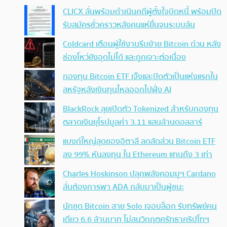
CLICX ลั่นพร้อมดำเนินคดีผู้ตั้งใจบิดหนี้ พร้อมปิด
รับสมัครชั่วคราวหลังคนแห่ยื่นจนระบบล้น
Coldcard เตือนผู้ใช้งานรีบย้าย Bitcoin ด่วน หลัง
ช่องโหว่ยังอุดไม่ได้ และถูกเจาะต่อเนื่อง
กองทุน Bitcoin ETF เจ๊งและปิดตัวเป็นแห่งแรกใน
สหรัฐหลังเงินทุนไหลออกไปฝั่ง AI
BlackRock ลุยเปิดตัว Tokenized สำหรับกองทุน
ตลาดเงินยุโรปมูลค่า 3.11 แสนล้านดอลลาร์
แบงก์ใหญ่สุดของอิตาลี ลดสัดส่วน Bitcoin ETF
ลง 99% หันลงทุน ใน Ethereum แทนถึง 3 เท่า
Charles Hoskinson ปลุกพลังคอมมูฯ Cardano
ลั่นต้องการพา ADA กลับมาเป็นผู้ชนะ
นักขุด Bitcoin สาย Solo เจอบล็อก รับทรัพย์คน
เดียว 6.6 ล้านบาท ไม่สนวิกฤตศรัทธาคริปโทฯ