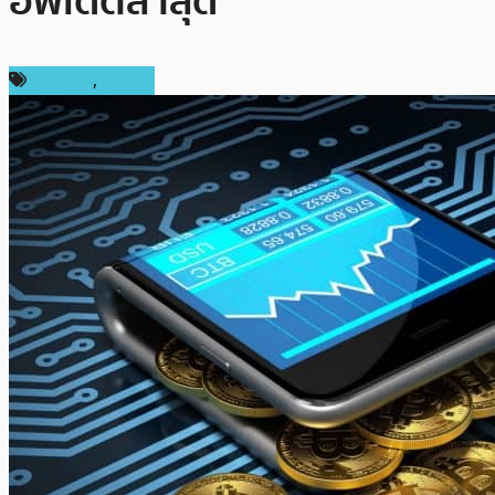
อัพเดตล่าสุด
บทความ
,
แนะนำ