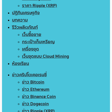
ราคา Ripple (XRP)
ปฏิทินเศรษฐกิจ
บทความ
รีวิวผลิตภัณฑ์
เว็บซื้อขาย
กระเป๋าเก็บเหรียญ
เครื่องขุด
เว็บขุดแบบ Cloud Mining
ห้องเรียน
ข่าวคริปโตเคอเรนซี่
ข่าว Bitcoin
ข่าว Ethereum
ข่าว Binance Coin
ข่าว Dogecoin
ข่าว Ripple (XRP)