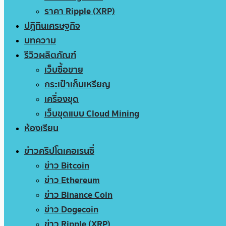
ราคา Ripple (XRP)
ปฏิทินเศรษฐกิจ
บทความ
รีวิวผลิตภัณฑ์
เว็บซื้อขาย
กระเป๋าเก็บเหรียญ
เครื่องขุด
เว็บขุดแบบ Cloud Mining
ห้องเรียน
ข่าวคริปโตเคอเรนซี่
ข่าว Bitcoin
ข่าว Ethereum
ข่าว Binance Coin
ข่าว Dogecoin
ข่าว Ripple (XRP)