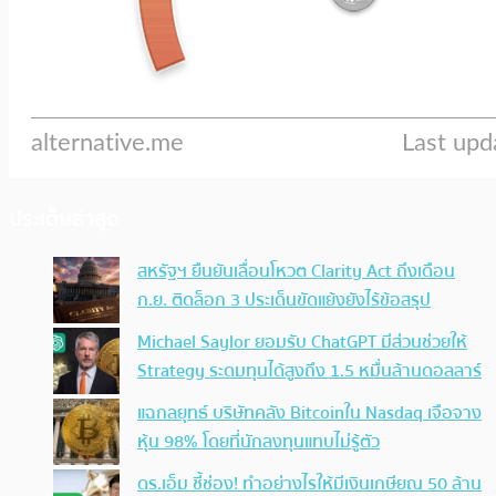
ประเด็นล่าสุด
สหรัฐฯ ยืนยันเลื่อนโหวต Clarity Act ถึงเดือน
ก.ย. ติดล็อก 3 ประเด็นขัดแย้งยังไร้ข้อสรุป
Michael Saylor ยอมรับ ChatGPT มีส่วนช่วยให้
Strategy ระดมทุนได้สูงถึง 1.5 หมื่นล้านดอลลาร์
แฉกลยุทธ์ บริษัทคลัง Bitcoinใน Nasdaq เจือจาง
หุ้น 98% โดยที่นักลงทุนแทบไม่รู้ตัว
ดร.เอ็ม ชี้ช่อง! ทำอย่างไรให้มีเงินเกษียณ 50 ล้าน