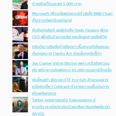
ด้วยเงินเดือนละแค่ 5,000 บาท
Microsoft เตือนภัยแฮกเกอร์กำลังใช้ BNB Chain
เป็นฐานทัพปล่อยมัลแวร์
ศึกชิงบัลลังก์! แม่ผู้ก่อตั้ง Ondo Finance ฟ้อง
CEO เพื่อยึดอำนาจบริหารหลังลูกชายเสียชีวิต
ทรัมป์เอาจริง สั่งทำเนียบขาวรื้อเกณฑ์จริยธรรม
ดันกฎหมาย Clarity Act ปลดล็อกคริปโทฯ
Jim Cramer เทขาย Bitcoin เพราะกลัวภัยควอน
ตัม แต่ราคากลับพุ่งทะลุ 65,000 ดอลลาร์อีกครั้ง
เงินไหลเข้า Bitcoin ETF ทะลุ 620 ล้านดอลลาร์
หลังช่องโหว่ Coldcard ทำลายความเชื่อมั่นการ
เก็บเหรียญเอง
Tether รุกขยายธุรกิจ Tokenization สู่
ซาอุดีอาระเบียประเดิมด้วยอสังหาริมทรัพย์ระดับ
สถาบัน