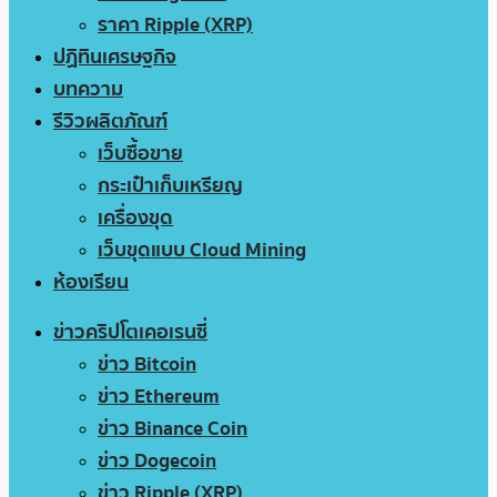
ราคา Ripple (XRP)
ปฏิทินเศรษฐกิจ
บทความ
รีวิวผลิตภัณฑ์
เว็บซื้อขาย
กระเป๋าเก็บเหรียญ
เครื่องขุด
เว็บขุดแบบ Cloud Mining
ห้องเรียน
ข่าวคริปโตเคอเรนซี่
ข่าว Bitcoin
ข่าว Ethereum
ข่าว Binance Coin
ข่าว Dogecoin
ข่าว Ripple (XRP)