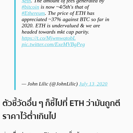
$eth
. The amount of fees generated by
#bitcoin
is now ~4/5th's that of
#Ethereum
. The price of ETH has
appreciated ~37% against BTC so far in
2020. ETH is undervalued & we are
headed towards mkt cap parity.
https://t.co/MjwmwqtobL
pic.twitter.com/ExeMVBgPeg
— John Lilic (@JohnLilic)
July 13, 2020
ตัวชี้วัดอื่น ๆ ก็ชี้ไปที่ ETH ว่ามันถูกตี
ราคาไว้ต่ำเกินไป