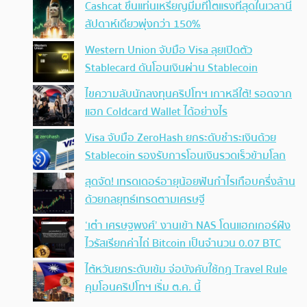
Cashcat ขึ้นแท่นเหรียญมีมที่โตแรงที่สุดในเวลานี้
สัปดาห์เดียวพุ่งกว่า 150%
Western Union จับมือ Visa ลุยเปิดตัว
Stablecard ดันโอนเงินผ่าน Stablecoin
ไขความลับนักลงทุนคริปโทฯ เกาหลีใต้! รอดจาก
แฮก Coldcard Wallet ได้อย่างไร
Visa จับมือ ZeroHash ยกระดับชำระเงินด้วย
Stablecoin รองรับการโอนเงินรวดเร็วข้ามโลก
สุดจัด! เทรดเดอร์อายุน้อยฟันกำไรเกือบครึ่งล้าน
ด้วยกลยุทธ์เทรดตามเศรษฐี
‘เต๋า เศรษฐพงศ์’ งานเข้า NAS โดนแฮกเกอร์ฝัง
ไวรัสเรียกค่าไถ่ Bitcoin เป็นจำนวน 0.07 BTC
ไต้หวันยกระดับเข้ม จ่อบังคับใช้กฏ Travel Rule
คุมโอนคริปโทฯ เริ่ม ต.ค. นี้