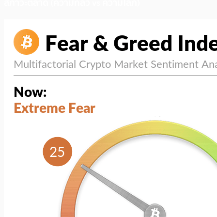
สภาวะตลาด (ความกลัว vs ความโลภ)