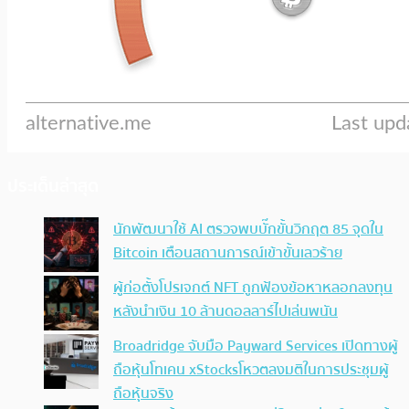
ประเด็นล่าสุด
นักพัฒนาใช้ AI ตรวจพบบั๊กขั้นวิกฤต 85 จุดใน
Bitcoin เตือนสถานการณ์เข้าขั้นเลวร้าย
ผู้ก่อตั้งโปรเจกต์ NFT ถูกฟ้องข้อหาหลอกลงทุน
หลังนำเงิน 10 ล้านดอลลาร์ไปเล่นพนัน
Broadridge จับมือ Payward Services เปิดทางผู้
ถือหุ้นโทเคน xStocksโหวตลงมติในการประชุมผู้
ถือหุ้นจริง