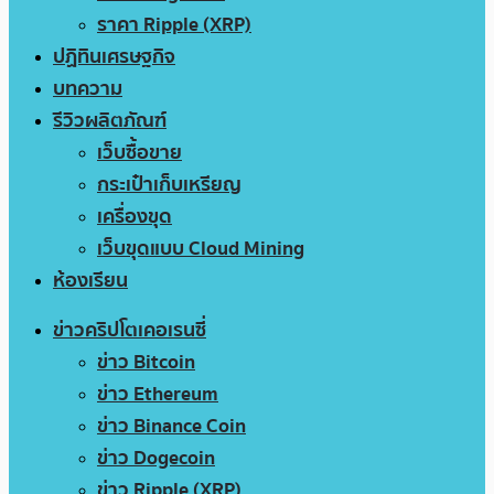
ราคา Ripple (XRP)
ปฏิทินเศรษฐกิจ
บทความ
รีวิวผลิตภัณฑ์
เว็บซื้อขาย
กระเป๋าเก็บเหรียญ
เครื่องขุด
เว็บขุดแบบ Cloud Mining
ห้องเรียน
ข่าวคริปโตเคอเรนซี่
ข่าว Bitcoin
ข่าว Ethereum
ข่าว Binance Coin
ข่าว Dogecoin
ข่าว Ripple (XRP)