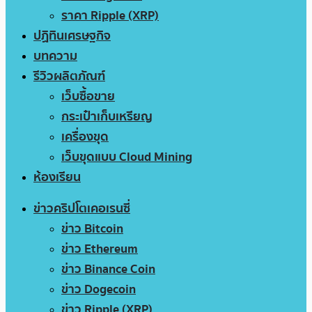
ราคา Ripple (XRP)
ปฏิทินเศรษฐกิจ
บทความ
รีวิวผลิตภัณฑ์
เว็บซื้อขาย
กระเป๋าเก็บเหรียญ
เครื่องขุด
เว็บขุดแบบ Cloud Mining
ห้องเรียน
ข่าวคริปโตเคอเรนซี่
ข่าว Bitcoin
ข่าว Ethereum
ข่าว Binance Coin
ข่าว Dogecoin
ข่าว Ripple (XRP)