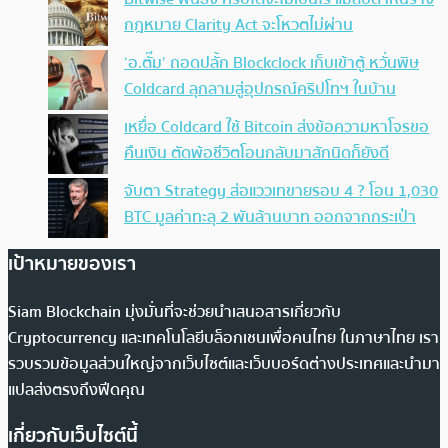
กฎหมาย Clarity Act จะโหวตไม่ผ่าน
‘อ.ตั๊ม’ ถอดปลั้ก Blockclock เก็บเข้าตู้ หวั่นพิษ
Coldcard ลุกลามสู่อุปกรณ์คริปโทฯ ในบ้าน
เหยื่อ Coldcard ใช้ Bitcoin ส่งข้อความหาโจรขอ
คืนเงิน ตัดพ้อชีวิตโอนกลับมาสักนิดก็ยังดี
จับตา Strategy ส่อแววเทขายรอบ 4 ? โอน 1,030
BTC มูลค่าทะลุ 2 พันล้านบาท ออกจากกระเป๋า
เป้าหมายของเรา
Siam Blockchain มุ่งมั่นที่จะช่วยนำเสนอสารเกี่ยวกับ
Cryptocurrency และเทคโนโลยีบล็อกเชนเพื่อคนไทย ในภาษาไทย เรา
รวบรวมข้อมูลส่วนใหญ่จากเว็บไซต์และเว็บบอร์ดต่างประเทศและนำมา
แปลส่งตรงถึงฟีดคุณ
เกี่ยวกับเว็บไซต์นี้