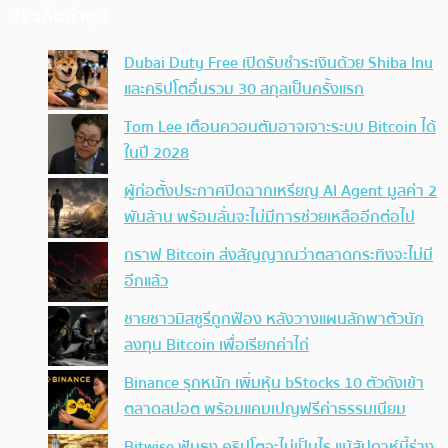
ประเด็นล่าสุด
Dubai Duty Free เปิดรับชำระเงินด้วย Shiba Inu
และคริปโตอื่นรวม 30 สกุลเป็นครั้งแรก
Tom Lee เตือนควอนตัมอาจเจาะระบบ Bitcoin ได้
ในปี 2028
ผู้ก่อตั้งประกาศปิดฉากเหรียญ AI Agent มูลค่า 2
พันล้าน พร้อมลั่นจะไม่มีการช่วยเหลืออีกต่อไป
กราฟ Bitcoin ส่งสัญญาณว่าตลาดกระทิงจะไม่มี
อีกแล้ว
ชายชาวมิสซูรีถูกฟ้อง หลังวางแผนลักพาตัวนัก
ลงทุน Bitcoin เพื่อเรียกค่าไถ่
Binance รุกหนัก เพิ่มหุ้น bStocks 10 ตัวดังเข้า
ตลาดสปอต พร้อมแคมเปญฟรีค่าธรรมเนียม
Bitwise ฟันธง คริปโตจะไม่เป็นไร แม้สัปดาห์นี้ร่าง