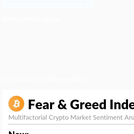
ติดตามเราบน Facebook
สภาวะตลาด (ความกลัว vs ความโลภ)