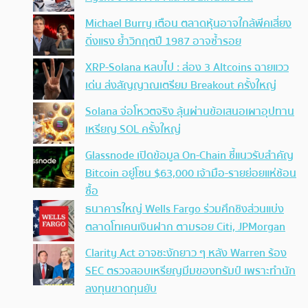
Michael Burry เตือน ตลาดหุ้นอาจใกล้พีคเสี่ยง
ดิ่งแรง ย้ำวิกฤตปี 1987 อาจซ้ำรอย
XRP-Solana หลบไป : ส่อง 3 Altcoins ฉายแวว
เด่น ส่งสัญญาณเตรียม Breakout ครั้งใหญ่
Solana จ่อโหวตจริง ลุ้นผ่านข้อเสนอเผาอุปทาน
เหรียญ SOL ครั้งใหญ่
Glassnode เปิดข้อมูล On-Chain ชี้แนวรับสำคัญ
Bitcoin อยู่โซน $63,000 เจ้ามือ-รายย่อยแห่ช้อน
ซื้อ
ธนาคารใหญ่ Wells Fargo ร่วมศึกชิงส่วนแบ่ง
ตลาดโทเคนเงินฝาก ตามรอย Citi, JPMorgan
Clarity Act อาจชะงักยาว ๆ หลัง Warren ร้อง
SEC ตรวจสอบเหรียญมีมของทรัมป์ เพราะทำนัก
ลงทุนขาดทุนยับ