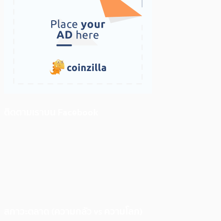
ติดตามเราบน Facebook
สภาวะตลาด (ความกลัว vs ความโลภ)