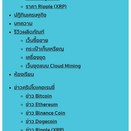
ราคา Ripple (XRP)
ปฏิทินเศรษฐกิจ
บทความ
รีวิวผลิตภัณฑ์
เว็บซื้อขาย
กระเป๋าเก็บเหรียญ
เครื่องขุด
เว็บขุดแบบ Cloud Mining
ห้องเรียน
ข่าวคริปโตเคอเรนซี่
ข่าว Bitcoin
ข่าว Ethereum
ข่าว Binance Coin
ข่าว Dogecoin
ข่าว Ripple (XRP)