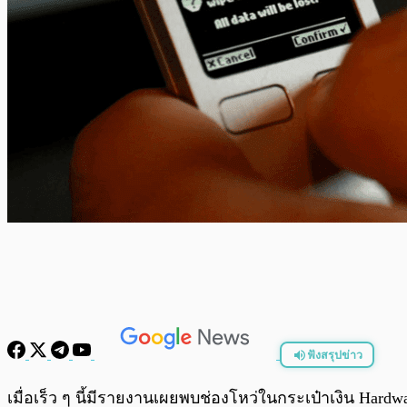
ฟังสรุปข่าว
พร้อมเล่น
เมื่อเร็ว ๆ นี้มีรายงานเผยพบช่องโหว่ในกระเป๋าเงิน Hardw