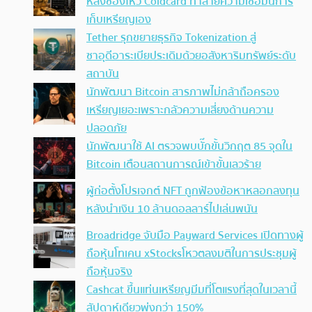
หลังช่องโหว่ Coldcard ทำลายความเชื่อมั่นการ
เก็บเหรียญเอง
Tether รุกขยายธุรกิจ Tokenization สู่
ซาอุดีอาระเบียประเดิมด้วยอสังหาริมทรัพย์ระดับ
สถาบัน
นักพัฒนา Bitcoin สารภาพไม่กล้าถือครอง
เหรียญเยอะเพราะกลัวความเสี่ยงด้านความ
ปลอดภัย
นักพัฒนาใช้ AI ตรวจพบบั๊กขั้นวิกฤต 85 จุดใน
Bitcoin เตือนสถานการณ์เข้าขั้นเลวร้าย
ผู้ก่อตั้งโปรเจกต์ NFT ถูกฟ้องข้อหาหลอกลงทุน
หลังนำเงิน 10 ล้านดอลลาร์ไปเล่นพนัน
Broadridge จับมือ Payward Services เปิดทางผู้
ถือหุ้นโทเคน xStocksโหวตลงมติในการประชุมผู้
ถือหุ้นจริง
Cashcat ขึ้นแท่นเหรียญมีมที่โตแรงที่สุดในเวลานี้
สัปดาห์เดียวพุ่งกว่า 150%