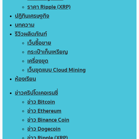
ราคา Ripple (XRP)
ปฏิทินเศรษฐกิจ
บทความ
รีวิวผลิตภัณฑ์
เว็บซื้อขาย
กระเป๋าเก็บเหรียญ
เครื่องขุด
เว็บขุดแบบ Cloud Mining
ห้องเรียน
ข่าวคริปโตเคอเรนซี่
ข่าว Bitcoin
ข่าว Ethereum
ข่าว Binance Coin
ข่าว Dogecoin
ข่าว Ripple (XRP)