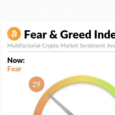
สภาวะตลาด (ความกลัว vs ความโลภ)