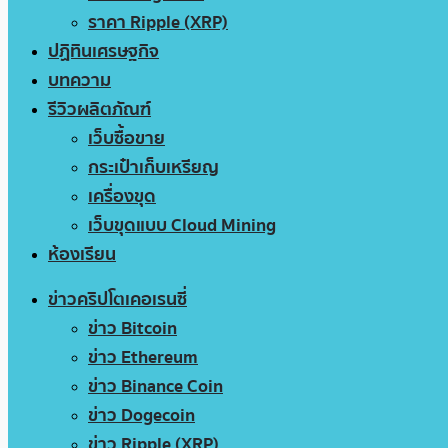
ราคา Ripple (XRP)
ปฏิทินเศรษฐกิจ
บทความ
รีวิวผลิตภัณฑ์
เว็บซื้อขาย
กระเป๋าเก็บเหรียญ
เครื่องขุด
เว็บขุดแบบ Cloud Mining
ห้องเรียน
ข่าวคริปโตเคอเรนซี่
ข่าว Bitcoin
ข่าว Ethereum
ข่าว Binance Coin
ข่าว Dogecoin
ข่าว Ripple (XRP)