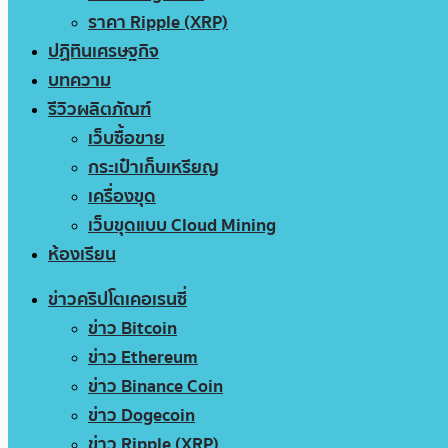
ราคา Ripple (XRP)
ปฏิทินเศรษฐกิจ
บทความ
รีวิวผลิตภัณฑ์
เว็บซื้อขาย
กระเป๋าเก็บเหรียญ
เครื่องขุด
เว็บขุดแบบ Cloud Mining
ห้องเรียน
ข่าวคริปโตเคอเรนซี่
ข่าว Bitcoin
ข่าว Ethereum
ข่าว Binance Coin
ข่าว Dogecoin
ข่าว Ripple (XRP)