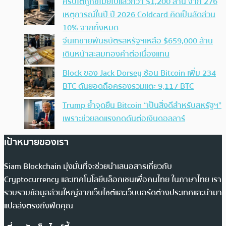
คริปโตถูกขโมยไปแล้วกว่า $1,200 ล้าน จาก 276
เหตุการณ์ในปี ปี 2026 Coldcard คิดเป็นสัดส่วน
10% จากทั้งหมด
จีนเทขายพันธบัตรสหรัฐฯเหลือ $659,000 ล้าน
เดินหน้าสะสมทองคำต่อเนื่องแทน
Block ของ Jack Dorsey ช้อน Bitcoin เพิ่ม 234
BTC ดันยอดถือครองรวมแตะ 9,117 BTC
Trump ย้ำจุดยืน Bitcoin “เป็นสิ่งดีสำหรับสหรัฐฯ”
เพราะช่วยลดแรงกดดันต่อเงินดอลลาร์
เป้าหมายของเรา
Siam Blockchain มุ่งมั่นที่จะช่วยนำเสนอสารเกี่ยวกับ
Cryptocurrency และเทคโนโลยีบล็อกเชนเพื่อคนไทย ในภาษาไทย เรา
รวบรวมข้อมูลส่วนใหญ่จากเว็บไซต์และเว็บบอร์ดต่างประเทศและนำมา
แปลส่งตรงถึงฟีดคุณ