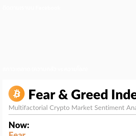
ติดตามเราบน Facebook
สภาวะตลาด (ความกลัว vs ความโลภ)