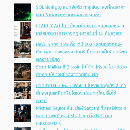
SOL ส่งสัญญาณกลับตัว ทะลุเส้นขาลงที่กดราคา
นาน 3 เดือน เตรียมพุ่งอย่างรุนแรง
CLARITY Act ได้วันโหวตใหม่แล้ว วุฒิสภาสหรัฐฯ
เตรียมพิจารณาร่างกฎหมายวันที่ 15 กันยายน
Bitcoin ร่วง 35% ตั้งแต่ปี 2025 สวนทางทอง-
เงิน-ทองแดงพุ่งแรง ดันคริปโตกลายเป็นสินทรัพย์
ผลงานแย่สุด
Scott Melker ชี้ Bitcoin ไม่ได้ทำให้รวยเร็ว แต่ช่วย
ป้องกันให้ “จนช้าลง” จากเงินเฟ้อ
ยอดขาย Hardware Wallet ในรัสเซียพุ่งสูง 2 เท่า
นักลงทุนแห่ถือคริปโตเอง ก่อนกฎใหม่เริ่มใช้
ก.ย.นี้
Michael Saylor ลั่น “มีแค่ Satoshi ที่ขาย Bitcoin
น้อยกว่าผม” หลัง Strategy ถือ BTC ทะลุ
840,000 BTC