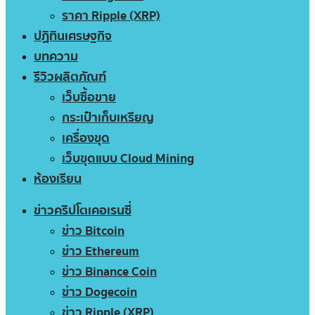
ราคา Ripple (XRP)
ปฏิทินเศรษฐกิจ
บทความ
รีวิวผลิตภัณฑ์
เว็บซื้อขาย
กระเป๋าเก็บเหรียญ
เครื่องขุด
เว็บขุดแบบ Cloud Mining
ห้องเรียน
ข่าวคริปโตเคอเรนซี่
ข่าว Bitcoin
ข่าว Ethereum
ข่าว Binance Coin
ข่าว Dogecoin
ข่าว Ripple (XRP)