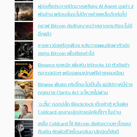
ผู้ก่อตั้งประกาศปิดฉากเหรียญ AI Agent มูลค่า 2
พันล้าน พร้อมลั่นจะไม่มีการช่วยเหลืออีกต่อไป
กราฟ Bitcoin ส่งสัญญาณว่าตลาดกระทิงจะไม่มี
อีกแล้ว
ชายชาวมิสซูรีถูกฟ้อง หลังวางแผนลักพาตัวนัก
ลงทุน Bitcoin เพื่อเรียกค่าไถ่
Binance รุกหนัก เพิ่มหุ้น bStocks 10 ตัวดังเข้า
ตลาดสปอต พร้อมแคมเปญฟรีค่าธรรมเนียม
Bitwise ฟันธง คริปโตจะไม่เป็นไร แม้สัปดาห์นี้ร่าง
กฎหมาย Clarity Act จะโหวตไม่ผ่าน
‘อ.ตั๊ม’ ถอดปลั้ก Blockclock เก็บเข้าตู้ หวั่นพิษ
Coldcard ลุกลามสู่อุปกรณ์คริปโทฯ ในบ้าน
เหยื่อ Coldcard ใช้ Bitcoin ส่งข้อความหาโจรขอ
คืนเงิน ตัดพ้อชีวิตโอนกลับมาสักนิดก็ยังดี