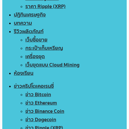
ราคา Ripple (XRP)
ปฏิทินเศรษฐกิจ
บทความ
รีวิวผลิตภัณฑ์
เว็บซื้อขาย
กระเป๋าเก็บเหรียญ
เครื่องขุด
เว็บขุดแบบ Cloud Mining
ห้องเรียน
ข่าวคริปโตเคอเรนซี่
ข่าว Bitcoin
ข่าว Ethereum
ข่าว Binance Coin
ข่าว Dogecoin
ข่าว Ripple (XRP)