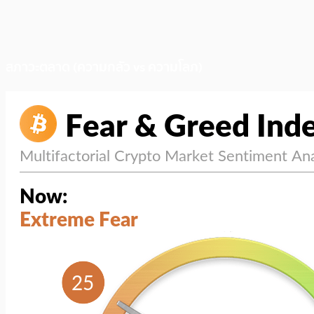
สภาวะตลาด (ความกลัว vs ความโลภ)