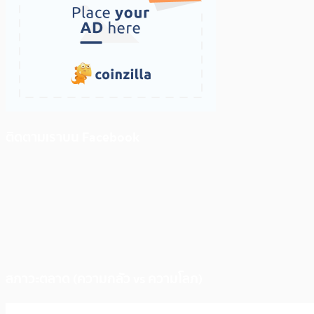
ติดตามเราบน Facebook
สภาวะตลาด (ความกลัว vs ความโลภ)