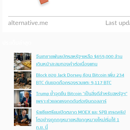
ประเด็นล่าสุด
จีนเทขายพันธบัตรสหรัฐฯเหลือ $659,000 ล้าน
เดินหน้าสะสมทองคำต่อเนื่องแทน
Block ของ Jack Dorsey ช้อน Bitcoin เพิ่ม 234
BTC ดันยอดถือครองรวมแตะ 9,117 BTC
Trump ย้ำจุดยืน Bitcoin “เป็นสิ่งดีสำหรับสหรัฐฯ”
เพราะช่วยลดแรงกดดันต่อเงินดอลลาร์
รัสเซียเตรียมเปิดตลาด MOEX และ SPB เทรดคริป
โตอย่างถูกกฎหมายหลังกฎหมายใหม่เริ่มใช้ 1
ก.ย. นี้