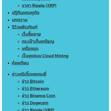
ราคา Ripple (XRP)
ปฏิทินเศรษฐกิจ
บทความ
รีวิวผลิตภัณฑ์
เว็บซื้อขาย
กระเป๋าเก็บเหรียญ
เครื่องขุด
เว็บขุดแบบ Cloud Mining
ห้องเรียน
ข่าวคริปโตเคอเรนซี่
ข่าว Bitcoin
ข่าว Ethereum
ข่าว Binance Coin
ข่าว Dogecoin
ข่าว Ripple (XRP)