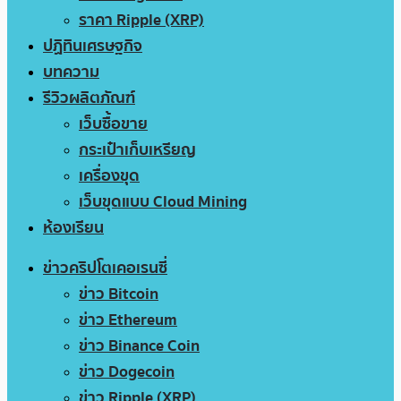
ราคา Ripple (XRP)
ปฏิทินเศรษฐกิจ
บทความ
รีวิวผลิตภัณฑ์
เว็บซื้อขาย
กระเป๋าเก็บเหรียญ
เครื่องขุด
เว็บขุดแบบ Cloud Mining
ห้องเรียน
ข่าวคริปโตเคอเรนซี่
ข่าว Bitcoin
ข่าว Ethereum
ข่าว Binance Coin
ข่าว Dogecoin
ข่าว Ripple (XRP)