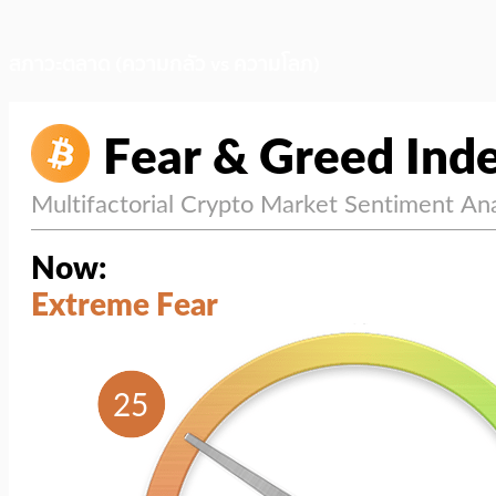
สภาวะตลาด (ความกลัว vs ความโลภ)