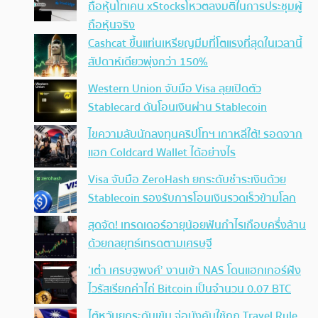
ถือหุ้นโทเคน xStocksโหวตลงมติในการประชุมผู้
ถือหุ้นจริง
Cashcat ขึ้นแท่นเหรียญมีมที่โตแรงที่สุดในเวลานี้
สัปดาห์เดียวพุ่งกว่า 150%
Western Union จับมือ Visa ลุยเปิดตัว
Stablecard ดันโอนเงินผ่าน Stablecoin
ไขความลับนักลงทุนคริปโทฯ เกาหลีใต้! รอดจาก
แฮก Coldcard Wallet ได้อย่างไร
Visa จับมือ ZeroHash ยกระดับชำระเงินด้วย
Stablecoin รองรับการโอนเงินรวดเร็วข้ามโลก
สุดจัด! เทรดเดอร์อายุน้อยฟันกำไรเกือบครึ่งล้าน
ด้วยกลยุทธ์เทรดตามเศรษฐี
‘เต๋า เศรษฐพงศ์’ งานเข้า NAS โดนแฮกเกอร์ฝัง
ไวรัสเรียกค่าไถ่ Bitcoin เป็นจำนวน 0.07 BTC
ไต้หวันยกระดับเข้ม จ่อบังคับใช้กฏ Travel Rule