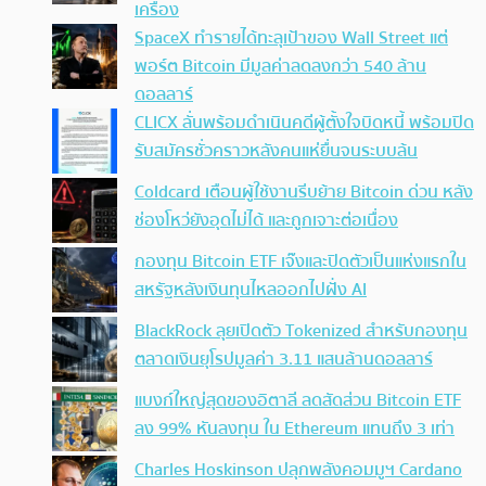
เครื่อง
SpaceX ทำรายได้ทะลุเป้าของ Wall Street แต่
พอร์ต Bitcoin มีมูลค่าลดลงกว่า 540 ล้าน
ดอลลาร์
CLICX ลั่นพร้อมดำเนินคดีผู้ตั้งใจบิดหนี้ พร้อมปิด
รับสมัครชั่วคราวหลังคนแห่ยื่นจนระบบล้น
Coldcard เตือนผู้ใช้งานรีบย้าย Bitcoin ด่วน หลัง
ช่องโหว่ยังอุดไม่ได้ และถูกเจาะต่อเนื่อง
กองทุน Bitcoin ETF เจ๊งและปิดตัวเป็นแห่งแรกใน
สหรัฐหลังเงินทุนไหลออกไปฝั่ง AI
BlackRock ลุยเปิดตัว Tokenized สำหรับกองทุน
ตลาดเงินยุโรปมูลค่า 3.11 แสนล้านดอลลาร์
แบงก์ใหญ่สุดของอิตาลี ลดสัดส่วน Bitcoin ETF
ลง 99% หันลงทุน ใน Ethereum แทนถึง 3 เท่า
Charles Hoskinson ปลุกพลังคอมมูฯ Cardano