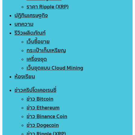
ราคา Ripple (XRP)
ปฏิทินเศรษฐกิจ
บทความ
รีวิวผลิตภัณฑ์
เว็บซื้อขาย
กระเป๋าเก็บเหรียญ
เครื่องขุด
เว็บขุดแบบ Cloud Mining
ห้องเรียน
ข่าวคริปโตเคอเรนซี่
ข่าว Bitcoin
ข่าว Ethereum
ข่าว Binance Coin
ข่าว Dogecoin
ข่าว Ripple (XRP)