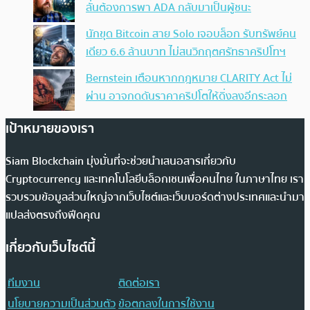
ลั่นต้องการพา ADA กลับมาเป็นผู้ชนะ
นักขุด Bitcoin สาย Solo เจอบล็อก รับทรัพย์คน
เดียว 6.6 ล้านบาท ไม่สนวิกฤตศรัทธาคริปโทฯ
Bernstein เตือนหากกฎหมาย CLARITY Act ไม่
ผ่าน อาจกดดันราคาคริปโตให้ดิ่งลงอีกระลอก
เป้าหมายของเรา
Siam Blockchain มุ่งมั่นที่จะช่วยนำเสนอสารเกี่ยวกับ
Cryptocurrency และเทคโนโลยีบล็อกเชนเพื่อคนไทย ในภาษาไทย เรา
รวบรวมข้อมูลส่วนใหญ่จากเว็บไซต์และเว็บบอร์ดต่างประเทศและนำมา
แปลส่งตรงถึงฟีดคุณ
เกี่ยวกับเว็บไซต์นี้
ทีมงาน
ติดต่อเรา
นโยบายความเป็นส่วนตัว
ข้อตกลงในการใช้งาน