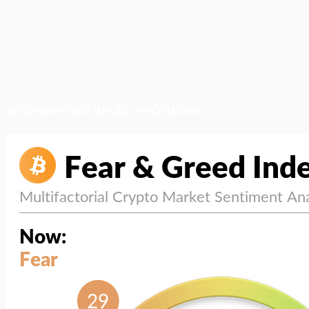
สภาวะตลาด (ความกลัว vs ความโลภ)