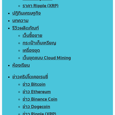
ราคา Ripple (XRP)
ปฏิทินเศรษฐกิจ
บทความ
รีวิวผลิตภัณฑ์
เว็บซื้อขาย
กระเป๋าเก็บเหรียญ
เครื่องขุด
เว็บขุดแบบ Cloud Mining
ห้องเรียน
ข่าวคริปโตเคอเรนซี่
ข่าว Bitcoin
ข่าว Ethereum
ข่าว Binance Coin
ข่าว Dogecoin
ข่าว Ripple (XRP)