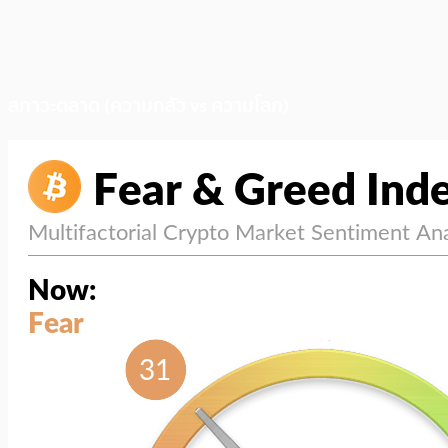
สภาวะตลาด (ความกลัว vs ความโลภ)