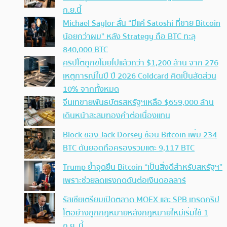
ก.ย.นี้
Michael Saylor ลั่น “มีแค่ Satoshi ที่ขาย Bitcoin
น้อยกว่าผม” หลัง Strategy ถือ BTC ทะลุ
840,000 BTC
คริปโตถูกขโมยไปแล้วกว่า $1,200 ล้าน จาก 276
เหตุการณ์ในปี ปี 2026 Coldcard คิดเป็นสัดส่วน
10% จากทั้งหมด
จีนเทขายพันธบัตรสหรัฐฯเหลือ $659,000 ล้าน
เดินหน้าสะสมทองคำต่อเนื่องแทน
Block ของ Jack Dorsey ช้อน Bitcoin เพิ่ม 234
BTC ดันยอดถือครองรวมแตะ 9,117 BTC
Trump ย้ำจุดยืน Bitcoin “เป็นสิ่งดีสำหรับสหรัฐฯ”
เพราะช่วยลดแรงกดดันต่อเงินดอลลาร์
รัสเซียเตรียมเปิดตลาด MOEX และ SPB เทรดคริป
โตอย่างถูกกฎหมายหลังกฎหมายใหม่เริ่มใช้ 1
ก.ย. นี้