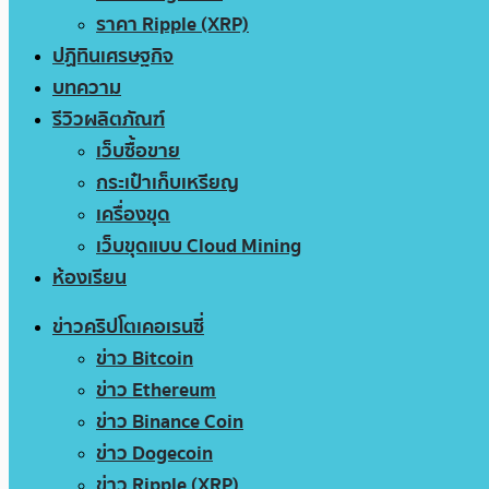
ราคา Ripple (XRP)
ปฏิทินเศรษฐกิจ
บทความ
รีวิวผลิตภัณฑ์
เว็บซื้อขาย
กระเป๋าเก็บเหรียญ
เครื่องขุด
เว็บขุดแบบ Cloud Mining
ห้องเรียน
ข่าวคริปโตเคอเรนซี่
ข่าว Bitcoin
ข่าว Ethereum
ข่าว Binance Coin
ข่าว Dogecoin
ข่าว Ripple (XRP)