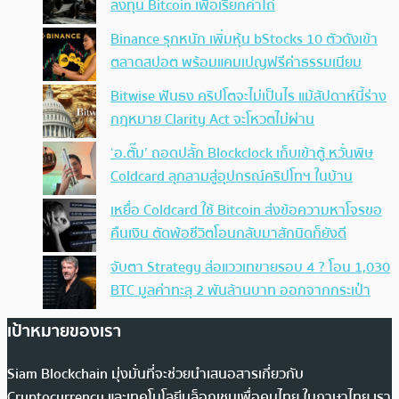
ลงทุน Bitcoin เพื่อเรียกค่าไถ่
Binance รุกหนัก เพิ่มหุ้น bStocks 10 ตัวดังเข้า
ตลาดสปอต พร้อมแคมเปญฟรีค่าธรรมเนียม
Bitwise ฟันธง คริปโตจะไม่เป็นไร แม้สัปดาห์นี้ร่าง
กฎหมาย Clarity Act จะโหวตไม่ผ่าน
‘อ.ตั๊ม’ ถอดปลั้ก Blockclock เก็บเข้าตู้ หวั่นพิษ
Coldcard ลุกลามสู่อุปกรณ์คริปโทฯ ในบ้าน
เหยื่อ Coldcard ใช้ Bitcoin ส่งข้อความหาโจรขอ
คืนเงิน ตัดพ้อชีวิตโอนกลับมาสักนิดก็ยังดี
จับตา Strategy ส่อแววเทขายรอบ 4 ? โอน 1,030
BTC มูลค่าทะลุ 2 พันล้านบาท ออกจากกระเป๋า
เป้าหมายของเรา
Siam Blockchain มุ่งมั่นที่จะช่วยนำเสนอสารเกี่ยวกับ
Cryptocurrency และเทคโนโลยีบล็อกเชนเพื่อคนไทย ในภาษาไทย เรา