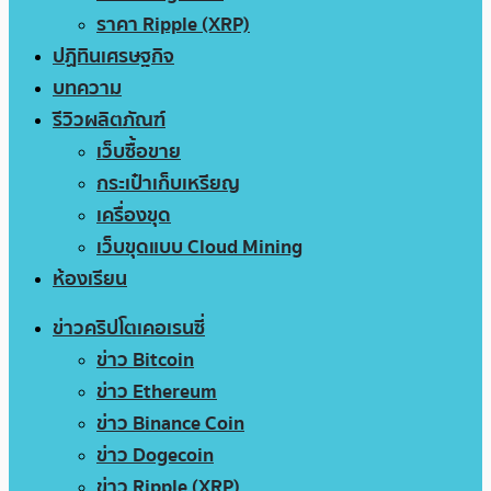
ราคา Ripple (XRP)
ปฏิทินเศรษฐกิจ
บทความ
รีวิวผลิตภัณฑ์
เว็บซื้อขาย
กระเป๋าเก็บเหรียญ
เครื่องขุด
เว็บขุดแบบ Cloud Mining
ห้องเรียน
ข่าวคริปโตเคอเรนซี่
ข่าว Bitcoin
ข่าว Ethereum
ข่าว Binance Coin
ข่าว Dogecoin
ข่าว Ripple (XRP)