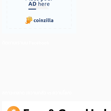
ติดตามเราบน Facebook
สภาวะตลาด (ความกลัว vs ความโลภ)