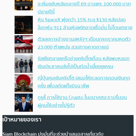
จะเริ่มขยับหลังกลางปี 69 อาจแตะ 100,000 บาท
ปลายปีนี้
หุ้น SpaceX พุ่งกว่า 15% ทะลุ $130 หลังปลด
ล็อกหุ้น 911 ล้านหุ้นแต่ตลาดเชื่อมั่น ไม่โดนเทขาย
ตัวเลขการจ้างงานสหรัฐฯ เดือนกรกฎาคมหดตัว
23,000 ตำแหน่ง สวนทางคาดการณ์
รัสเซียทลายเครือข่ายคริปโตเถื่อน หลังพบหลอก
เงินประชาชนส่งไปเป็นท่อน้ำเลี้ยงยูเครน
ญี่ปุ่นคุมเข้มคริปโต เสนอให้ชะลอการถอนเงินทุก
ครั้ง เพื่อสกัดแก๊งมิจฉาชีพ
กูรูชี้ การใช้งาน Crypto ในอนาคตจะราบรื่นจน
ผู้คนใช้อย่างไม่รู้ตัว
เป้าหมายของเรา
Siam Blockchain มุ่งมั่นที่จะช่วยนำเสนอสารเกี่ยวกับ