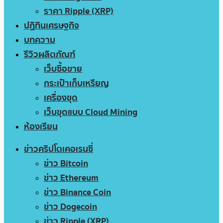
ราคา Ripple (XRP)
ปฏิทินเศรษฐกิจ
บทความ
รีวิวผลิตภัณฑ์
เว็บซื้อขาย
กระเป๋าเก็บเหรียญ
เครื่องขุด
เว็บขุดแบบ Cloud Mining
ห้องเรียน
ข่าวคริปโตเคอเรนซี่
ข่าว Bitcoin
ข่าว Ethereum
ข่าว Binance Coin
ข่าว Dogecoin
ข่าว Ripple (XRP)