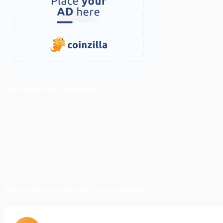
ติดตามเราบน Facebook
สภาวะตลาด (ความกลัว vs ความโลภ)