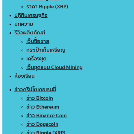
ราคา Ripple (XRP)
ปฏิทินเศรษฐกิจ
บทความ
รีวิวผลิตภัณฑ์
เว็บซื้อขาย
กระเป๋าเก็บเหรียญ
เครื่องขุด
เว็บขุดแบบ Cloud Mining
ห้องเรียน
ข่าวคริปโตเคอเรนซี่
ข่าว Bitcoin
ข่าว Ethereum
ข่าว Binance Coin
ข่าว Dogecoin
ข่าว Ripple (XRP)