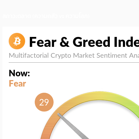
สภาวะตลาด (ความกลัว vs ความโลภ)