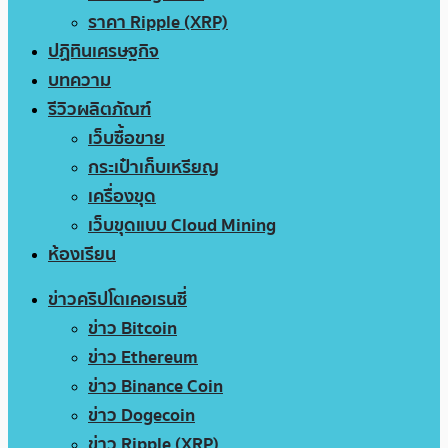
ราคา Ripple (XRP)
ปฏิทินเศรษฐกิจ
บทความ
รีวิวผลิตภัณฑ์
เว็บซื้อขาย
กระเป๋าเก็บเหรียญ
เครื่องขุด
เว็บขุดแบบ Cloud Mining
ห้องเรียน
ข่าวคริปโตเคอเรนซี่
ข่าว Bitcoin
ข่าว Ethereum
ข่าว Binance Coin
ข่าว Dogecoin
ข่าว Ripple (XRP)