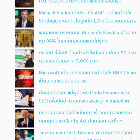
ก.ย. ติดล็อก 3 ประเด็นขัดแย้งยังไร้ข้อสรุป
Michael Saylor ยอมรับ ChatGPT มีส่วนช่วยให้
Strategy ระดมทุนได้สูงถึง 1.5 หมื่นล้านดอลลาร์
แฉกลยุทธ์ บริษัทคลัง Bitcoinใน Nasdaq เจือจาง
หุ้น 98% โดยที่นักลงทุนแทบไม่รู้ตัว
ดร.เอ็ม ชี้ช่อง! ทำอย่างไรให้มีเงินเกษียณ 50 ล้าน
ด้วยเงินเดือนละแค่ 5,000 บาท
Microsoft เตือนภัยแฮกเกอร์กำลังใช้ BNB Chain
เป็นฐานทัพปล่อยมัลแวร์
ศึกชิงบัลลังก์! แม่ผู้ก่อตั้ง Ondo Finance ฟ้อง
CEO เพื่อยึดอำนาจบริหารหลังลูกชายเสียชีวิต
ทรัมป์เอาจริง สั่งทำเนียบขาวรื้อเกณฑ์จริยธรรม
ดันกฎหมาย Clarity Act ปลดล็อกคริปโทฯ
Jim Cramer เทขาย Bitcoin เพราะกลัวภัยควอน