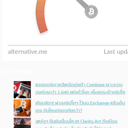
ประเด็นล่าสุด
แฮกเกอร์เกาหลีเหนือมุ่งเป้า Coinbase เจาะระบบ
องค์กรกว่า 1,640 แห่งทั่วโลก ขโมยกระเป๋าคริปโต
เทียบชัดๆ! ฝากคริปโทฯ ไว้บน Exchange หรือเก็บ
เอง อันไหนปลอดภัยกว่า?
สหรัฐฯ ยืนยันเลื่อนโหวต Clarity Act ถึงเดือน