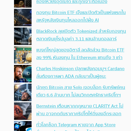
ช่องโหว่ยังอุดไม่ได้ และถูกเจาะต่อเนื่อง
กองทุน Bitcoin ETF เจ๊งและปิดตัวเป็นแห่งแรกใน
สหรัฐหลังเงินทุนไหลออกไปฝั่ง AI
BlackRock ลุยเปิดตัว Tokenized สำหรับกองทุน
ตลาดเงินยุโรปมูลค่า 3.11 แสนล้านดอลลาร์
แบงก์ใหญ่สุดของอิตาลี ลดสัดส่วน Bitcoin ETF
ลง 99% หันลงทุน ใน Ethereum แทนถึง 3 เท่า
Charles Hoskinson ปลุกพลังคอมมูฯ Cardano
ลั่นต้องการพา ADA กลับมาเป็นผู้ชนะ
นักขุด Bitcoin สาย Solo เจอบล็อก รับทรัพย์คน
เดียว 6.6 ล้านบาท ไม่สนวิกฤตศรัทธาคริปโทฯ
Bernstein เตือนหากกฎหมาย CLARITY Act ไม่
ผ่าน อาจกดดันราคาคริปโตให้ดิ่งลงอีกระลอก
ทั่วโลกช็อก Telegram หายจาก App Store