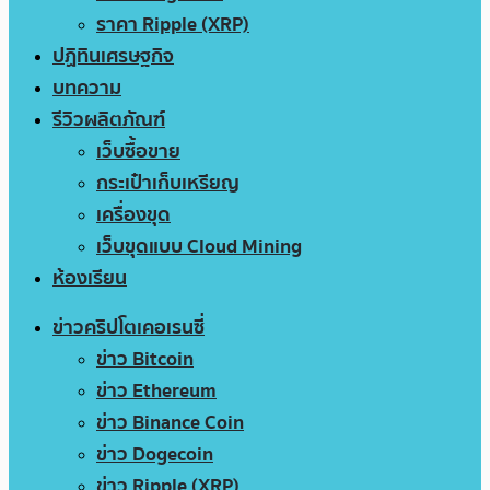
ราคา Ripple (XRP)
ปฏิทินเศรษฐกิจ
บทความ
รีวิวผลิตภัณฑ์
เว็บซื้อขาย
กระเป๋าเก็บเหรียญ
เครื่องขุด
เว็บขุดแบบ Cloud Mining
ห้องเรียน
ข่าวคริปโตเคอเรนซี่
ข่าว Bitcoin
ข่าว Ethereum
ข่าว Binance Coin
ข่าว Dogecoin
ข่าว Ripple (XRP)