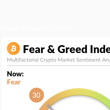
สภาวะตลาด (ความกลัว vs ความโลภ)