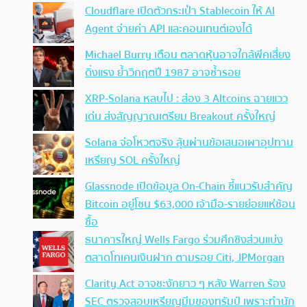
Cloudflare เปิดตัวกระเป๋า Stablecoin ให้ AI
Agent จ่ายค่า API และคอนเทนต์เองได้
Michael Burry เตือน ตลาดหุ้นอาจใกล้พีคเสี่ยง
ดิ่งแรง ย้ำวิกฤตปี 1987 อาจซ้ำรอย
XRP-Solana หลบไป : ส่อง 3 Altcoins ฉายแวว
เด่น ส่งสัญญาณเตรียม Breakout ครั้งใหญ่
Solana จ่อโหวตจริง ลุ้นผ่านข้อเสนอเผาอุปทาน
เหรียญ SOL ครั้งใหญ่
Glassnode เปิดข้อมูล On-Chain ชี้แนวรับสำคัญ
Bitcoin อยู่โซน $63,000 เจ้ามือ-รายย่อยแห่ช้อน
ซื้อ
ธนาคารใหญ่ Wells Fargo ร่วมศึกชิงส่วนแบ่ง
ตลาดโทเคนเงินฝาก ตามรอย Citi, JPMorgan
Clarity Act อาจชะงักยาว ๆ หลัง Warren ร้อง
SEC ตรวจสอบเหรียญมีมของทรัมป์ เพราะทำนัก