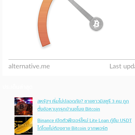
ประเด็นล่าสุด
สหรัฐฯ เริ่มไม่ปลอดภัย? ชายชาวมิสซูรี 3 คน ถูก
ตั้งข้อหาบุกรุกบ้านขโมย Bitcoin
Binance เปิดตัวฟีเจอร์ใหม่ Lite Loan กู้ยืม USDT
ได้โดยไม่ต้องขาย Bitcoin จากพอร์ต