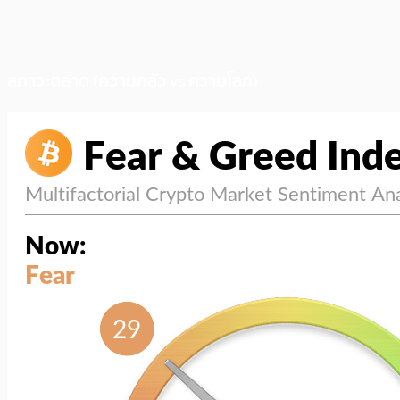
สภาวะตลาด (ความกลัว vs ความโลภ)