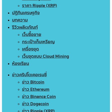
ราคา Ripple (XRP)
ปฏิทินเศรษฐกิจ
บทความ
รีวิวผลิตภัณฑ์
เว็บซื้อขาย
กระเป๋าเก็บเหรียญ
เครื่องขุด
เว็บขุดแบบ Cloud Mining
ห้องเรียน
ข่าวคริปโตเคอเรนซี่
ข่าว Bitcoin
ข่าว Ethereum
ข่าว Binance Coin
ข่าว Dogecoin
ข่าว Ripple (XRP)