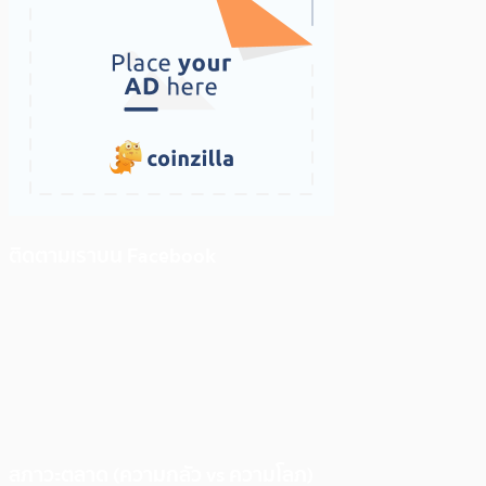
ติดตามเราบน Facebook
สภาวะตลาด (ความกลัว vs ความโลภ)