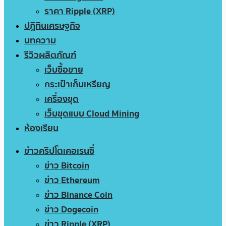
ราคา Ripple (XRP)
ปฏิทินเศรษฐกิจ
บทความ
รีวิวผลิตภัณฑ์
เว็บซื้อขาย
กระเป๋าเก็บเหรียญ
เครื่องขุด
เว็บขุดแบบ Cloud Mining
ห้องเรียน
ข่าวคริปโตเคอเรนซี่
ข่าว Bitcoin
ข่าว Ethereum
ข่าว Binance Coin
ข่าว Dogecoin
ข่าว Ripple (XRP)