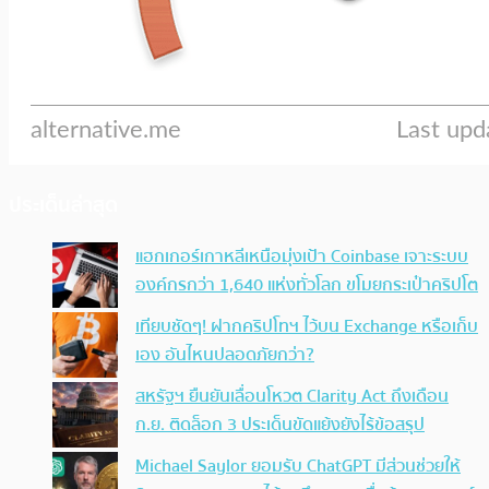
ประเด็นล่าสุด
แฮกเกอร์เกาหลีเหนือมุ่งเป้า Coinbase เจาะระบบ
องค์กรกว่า 1,640 แห่งทั่วโลก ขโมยกระเป๋าคริปโต
เทียบชัดๆ! ฝากคริปโทฯ ไว้บน Exchange หรือเก็บ
เอง อันไหนปลอดภัยกว่า?
สหรัฐฯ ยืนยันเลื่อนโหวต Clarity Act ถึงเดือน
ก.ย. ติดล็อก 3 ประเด็นขัดแย้งยังไร้ข้อสรุป
Michael Saylor ยอมรับ ChatGPT มีส่วนช่วยให้