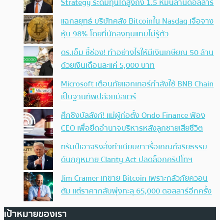
Strategy ระดมทุนได้สูงถึง 1.5 หมื่นล้านดอลลาร์
แฉกลยุทธ์ บริษัทคลัง Bitcoinใน Nasdaq เจือจาง
หุ้น 98% โดยที่นักลงทุนแทบไม่รู้ตัว
ดร.เอ็ม ชี้ช่อง! ทำอย่างไรให้มีเงินเกษียณ 50 ล้าน
ด้วยเงินเดือนละแค่ 5,000 บาท
Microsoft เตือนภัยแฮกเกอร์กำลังใช้ BNB Chain
เป็นฐานทัพปล่อยมัลแวร์
ศึกชิงบัลลังก์! แม่ผู้ก่อตั้ง Ondo Finance ฟ้อง
CEO เพื่อยึดอำนาจบริหารหลังลูกชายเสียชีวิต
ทรัมป์เอาจริง สั่งทำเนียบขาวรื้อเกณฑ์จริยธรรม
ดันกฎหมาย Clarity Act ปลดล็อกคริปโทฯ
Jim Cramer เทขาย Bitcoin เพราะกลัวภัยควอน
ตัม แต่ราคากลับพุ่งทะลุ 65,000 ดอลลาร์อีกครั้ง
เป้าหมายของเรา