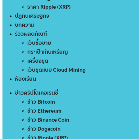
ราคา Ripple (XRP)
ปฏิทินเศรษฐกิจ
บทความ
รีวิวผลิตภัณฑ์
เว็บซื้อขาย
กระเป๋าเก็บเหรียญ
เครื่องขุด
เว็บขุดแบบ Cloud Mining
ห้องเรียน
ข่าวคริปโตเคอเรนซี่
ข่าว Bitcoin
ข่าว Ethereum
ข่าว Binance Coin
ข่าว Dogecoin
ข่าว Ripple (XRP)