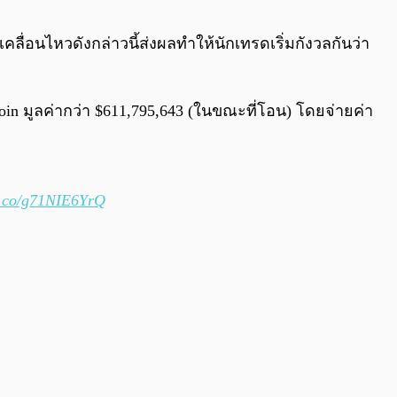
0:00
/
0:00
ลื่อนไหวดังกล่าวนี้ส่งผลทำให้นักเทรดเริ่มกังวลกันว่า
oin มูลค่ากว่า $611,795,643 (ในขณะที่โอน) โดยจ่ายค่า
/t.co/g71NIE6YrQ